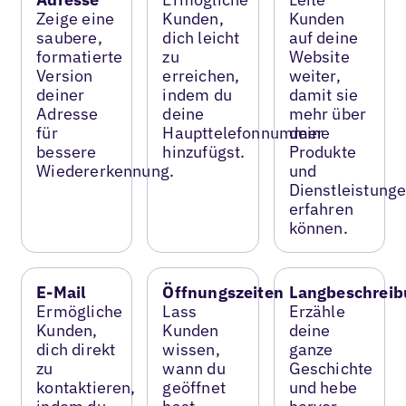
Zeige eine
Kunden,
Kunden
saubere,
dich leicht
auf deine
formatierte
zu
Website
Version
erreichen,
weiter,
deiner
indem du
damit sie
Adresse
deine
mehr über
für
Haupttelefonnummer
deine
bessere
hinzufügst.
Produkte
Wiedererkennung.
und
Dienstleistung
erfahren
können.
E-Mail
Öffnungszeiten
Langbeschreib
Ermögliche
Lass
Erzähle
Kunden,
Kunden
deine
dich direkt
wissen,
ganze
zu
wann du
Geschichte
kontaktieren,
geöffnet
und hebe