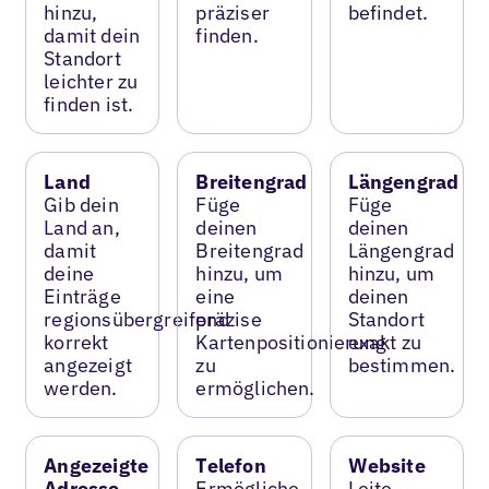
hinzu,
präziser
befindet.
damit dein
finden.
Standort
leichter zu
finden ist.
Land
Breitengrad
Längengrad
Gib dein
Füge
Füge
Land an,
deinen
deinen
damit
Breitengrad
Längengrad
deine
hinzu, um
hinzu, um
Einträge
eine
deinen
regionsübergreifend
präzise
Standort
korrekt
Kartenpositionierung
exakt zu
angezeigt
zu
bestimmen.
werden.
ermöglichen.
Angezeigte
Telefon
Website
Adresse
Ermögliche
Leite