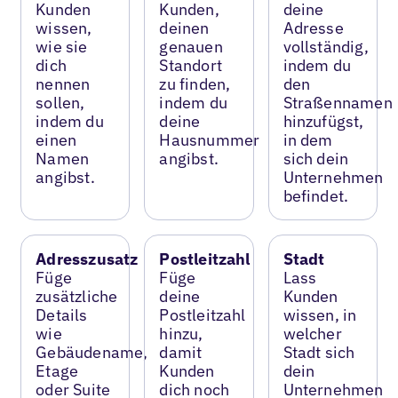
Kunden
Kunden,
deine
wissen,
deinen
Adresse
wie sie
genauen
vollständig,
dich
Standort
indem du
nennen
zu finden,
den
sollen,
indem du
Straßennamen
indem du
deine
hinzufügst,
einen
Hausnummer
in dem
Namen
angibst.
sich dein
angibst.
Unternehmen
befindet.
Adresszusatz
Postleitzahl
Stadt
Füge
Füge
Lass
zusätzliche
deine
Kunden
Details
Postleitzahl
wissen, in
wie
hinzu,
welcher
Gebäudename,
damit
Stadt sich
Etage
Kunden
dein
oder Suite
dich noch
Unternehmen