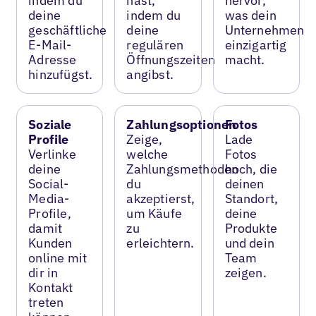
indem du
hast,
hervor,
deine
indem du
was dein
geschäftliche
deine
Unternehmen
E-Mail-
regulären
einzigartig
Adresse
Öffnungszeiten
macht.
hinzufügst.
angibst.
Soziale
Zahlungsoptionen
Fotos
Profile
Zeige,
Lade
Verlinke
welche
Fotos
deine
Zahlungsmethoden
hoch, die
Social-
du
deinen
Media-
akzeptierst,
Standort,
Profile,
um Käufe
deine
damit
zu
Produkte
Kunden
erleichtern.
und dein
online mit
Team
dir in
zeigen.
Kontakt
treten