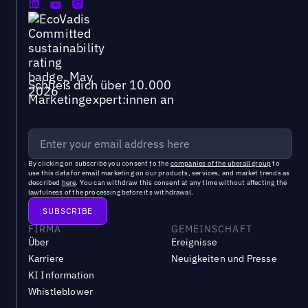
Schließ dich über 10.000
Marketingexpert:innen an
By clicking on subscribe you consent to the
companies of the uberall group
to
use this data for email marketing on our products, services, and market trends as
described
here
. You can withdraw this consent at any time without affecting the
lawfulness of the processing before its withdrawal.
FIRMA
GEMEINSCHAFT
Über
Ereignisse
Karriere
Neuigkeiten und Presse
KI Information
Whistleblower