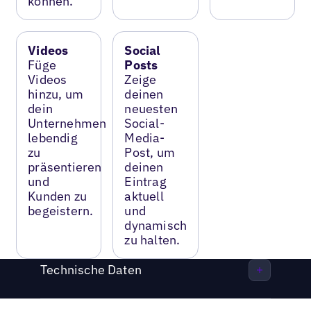
können.
Videos
Social
Füge
Posts
Videos
Zeige
hinzu, um
deinen
dein
neuesten
Unternehmen
Social-
lebendig
Media-
zu
Post, um
präsentieren
deinen
und
Eintrag
Kunden zu
aktuell
begeistern.
und
dynamisch
zu halten.
Technische Daten