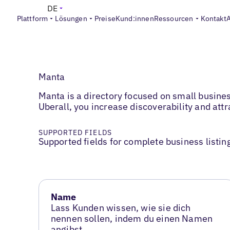
DE
Plattform
Lösungen
Preise
Kund:innen
Ressourcen
Kontakt
Manta
Manta is a directory focused on small busines
Uberall, you increase discoverability and att
SUPPORTED FIELDS
Supported fields for complete business listin
Name
Lass Kunden wissen, wie sie dich
nennen sollen, indem du einen Namen
angibst.