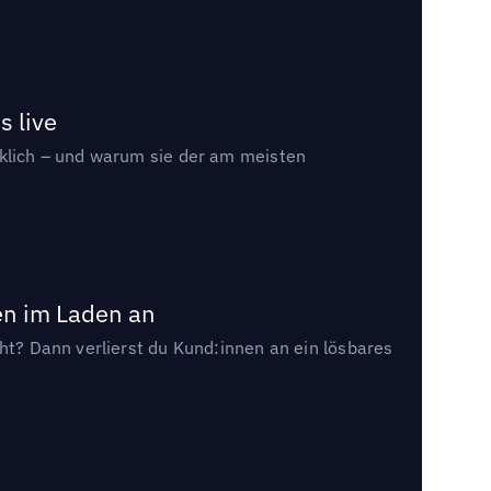
s live
rklich – und warum sie der am meisten
en im Laden an
cht? Dann verlierst du Kund:innen an ein lösbares