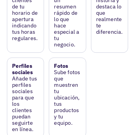
clientes
un
historia y
de tu
resumen
destaca lo
horario de
rápido de
que
apertura
lo que
realmente
indicando
hace
te
tus horas
especial a
diferencia.
regulares.
tu
negocio.
Perfiles
Fotos
sociales
Sube fotos
Añade tus
que
perfiles
muestren
sociales
tu
para que
ubicación,
los
tus
clientes
productos
puedan
y tu
seguirte
equipo.
en línea.