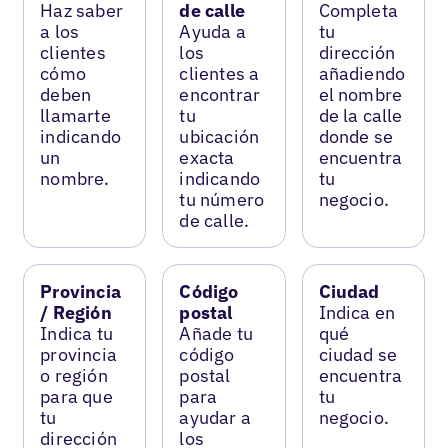
Haz saber
de calle
Completa
a los
Ayuda a
tu
clientes
los
dirección
cómo
clientes a
añadiendo
deben
encontrar
el nombre
llamarte
tu
de la calle
indicando
ubicación
donde se
un
exacta
encuentra
nombre.
indicando
tu
tu número
negocio.
de calle.
Provincia
Código
Ciudad
/ Región
postal
Indica en
Indica tu
Añade tu
qué
provincia
código
ciudad se
o región
postal
encuentra
para que
para
tu
tu
ayudar a
negocio.
dirección
los