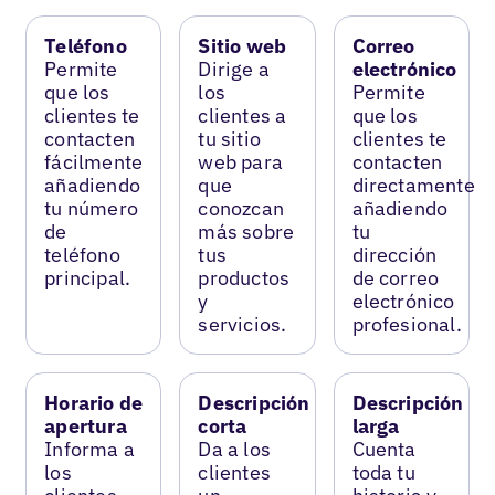
Teléfono
Sitio web
Correo
Permite
Dirige a
electrónico
que los
los
Permite
clientes te
clientes a
que los
contacten
tu sitio
clientes te
fácilmente
web para
contacten
añadiendo
que
directamente
tu número
conozcan
añadiendo
de
más sobre
tu
teléfono
tus
dirección
principal.
productos
de correo
y
electrónico
servicios.
profesional.
Horario de
Descripción
Descripción
apertura
corta
larga
Informa a
Da a los
Cuenta
los
clientes
toda tu