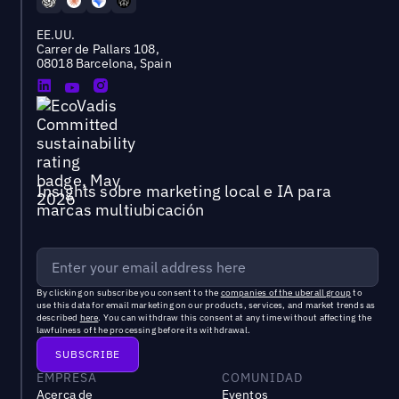
EE.UU.
Carrer de Pallars 108,
08018 Barcelona, Spain
Insights sobre marketing local e IA para
marcas multiubicación
By clicking on subscribe you consent to the
companies of the uberall group
to
use this data for email marketing on our products, services, and market trends as
described
here
. You can withdraw this consent at any time without affecting the
lawfulness of the processing before its withdrawal.
EMPRESA
COMUNIDAD
Acerca de
Eventos