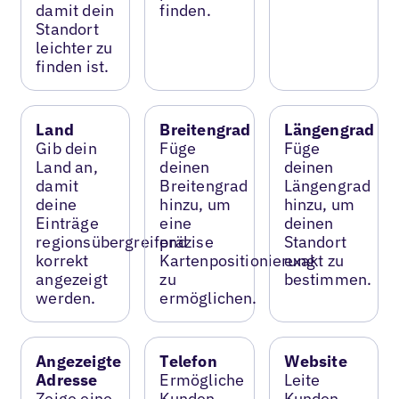
damit dein
finden.
Standort
leichter zu
finden ist.
Land
Breitengrad
Längengrad
Gib dein
Füge
Füge
Land an,
deinen
deinen
damit
Breitengrad
Längengrad
deine
hinzu, um
hinzu, um
Einträge
eine
deinen
regionsübergreifend
präzise
Standort
korrekt
Kartenpositionierung
exakt zu
angezeigt
zu
bestimmen.
werden.
ermöglichen.
Angezeigte
Telefon
Website
Adresse
Ermögliche
Leite
Zeige eine
Kunden,
Kunden