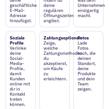
deine
indem du
was dein
geschäftliche
deine
Unternehmen
E-Mail-
regulären
einzigartig
Adresse
Öffnungszeiten
macht.
hinzufügst.
angibst.
Soziale
Zahlungsoptionen
Fotos
Profile
Zeige,
Lade
Verlinke
welche
Fotos
deine
Zahlungsmethoden
hoch, die
Social-
du
deinen
Media-
akzeptierst,
Standort,
Profile,
um Käufe
deine
damit
zu
Produkte
Kunden
erleichtern.
und dein
online mit
Team
dir in
zeigen.
Kontakt
treten
können.