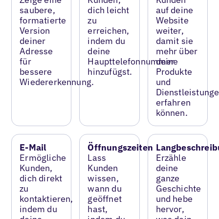
saubere,
dich leicht
auf deine
formatierte
zu
Website
Version
erreichen,
weiter,
deiner
indem du
damit sie
Adresse
deine
mehr über
für
Haupttelefonnummer
deine
bessere
hinzufügst.
Produkte
Wiedererkennung.
und
Dienstleistung
erfahren
können.
E-Mail
Öffnungszeiten
Langbeschreib
Ermögliche
Lass
Erzähle
Kunden,
Kunden
deine
dich direkt
wissen,
ganze
zu
wann du
Geschichte
kontaktieren,
geöffnet
und hebe
indem du
hast,
hervor,