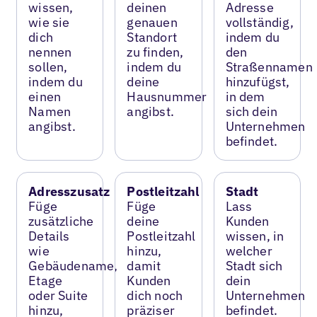
wissen,
deinen
Adresse
wie sie
genauen
vollständig,
dich
Standort
indem du
nennen
zu finden,
den
sollen,
indem du
Straßennamen
indem du
deine
hinzufügst,
einen
Hausnummer
in dem
Namen
angibst.
sich dein
angibst.
Unternehmen
befindet.
Adresszusatz
Postleitzahl
Stadt
Füge
Füge
Lass
zusätzliche
deine
Kunden
Details
Postleitzahl
wissen, in
wie
hinzu,
welcher
Gebäudename,
damit
Stadt sich
Etage
Kunden
dein
oder Suite
dich noch
Unternehmen
hinzu,
präziser
befindet.