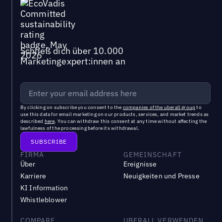
Schließ dich über 10.000
Marketingexpert:innen an
By clicking on subscribe you consent to the
companies of the uberall group
to
use this data for email marketing on our products, services, and market trends as
described
here
. You can withdraw this consent at any time without affecting the
lawfulness of the processing before its withdrawal.
FIRMA
GEMEINSCHAFT
Über
Ereignisse
Karriere
Neuigkeiten und Presse
KI Information
Whistleblower
COMPARE
UBERALL VERWENDEN