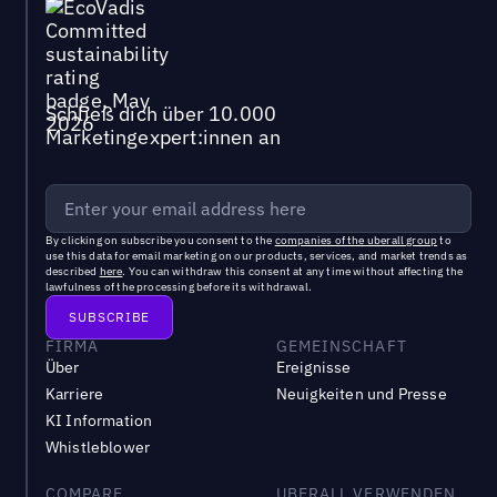
Schließ dich über 10.000
Marketingexpert:innen an
By clicking on subscribe you consent to the
companies of the uberall group
to
use this data for email marketing on our products, services, and market trends as
described
here
. You can withdraw this consent at any time without affecting the
lawfulness of the processing before its withdrawal.
FIRMA
GEMEINSCHAFT
Über
Ereignisse
Karriere
Neuigkeiten und Presse
KI Information
Whistleblower
COMPARE
UBERALL VERWENDEN