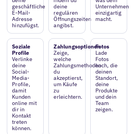
deine
indem du
was dein
geschäftliche
deine
Unternehmen
E-Mail-
regulären
einzigartig
Adresse
Öffnungszeiten
macht.
hinzufügst.
angibst.
Soziale
Zahlungsoptionen
Fotos
Profile
Zeige,
Lade
Verlinke
welche
Fotos
deine
Zahlungsmethoden
hoch, die
Social-
du
deinen
Media-
akzeptierst,
Standort,
Profile,
um Käufe
deine
damit
zu
Produkte
Kunden
erleichtern.
und dein
online mit
Team
dir in
zeigen.
Kontakt
treten
können.