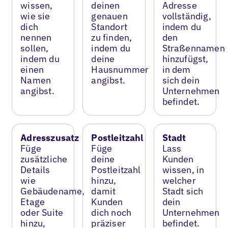
wissen,
deinen
Adresse
wie sie
genauen
vollständig,
dich
Standort
indem du
nennen
zu finden,
den
sollen,
indem du
Straßennamen
indem du
deine
hinzufügst,
einen
Hausnummer
in dem
Namen
angibst.
sich dein
angibst.
Unternehmen
befindet.
Adresszusatz
Postleitzahl
Stadt
Füge
Füge
Lass
zusätzliche
deine
Kunden
Details
Postleitzahl
wissen, in
wie
hinzu,
welcher
Gebäudename,
damit
Stadt sich
Etage
Kunden
dein
oder Suite
dich noch
Unternehmen
hinzu,
präziser
befindet.