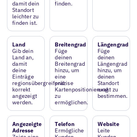
damit dein
finden.
Standort
leichter zu
finden ist.
Land
Breitengrad
Längengrad
Gib dein
Füge
Füge
Land an,
deinen
deinen
damit
Breitengrad
Längengrad
deine
hinzu, um
hinzu, um
Einträge
eine
deinen
regionsübergreifend
präzise
Standort
korrekt
Kartenpositionierung
exakt zu
angezeigt
zu
bestimmen.
werden.
ermöglichen.
Angezeigte
Telefon
Website
Adresse
Ermögliche
Leite
Zeige eine
Kunden,
Kunden