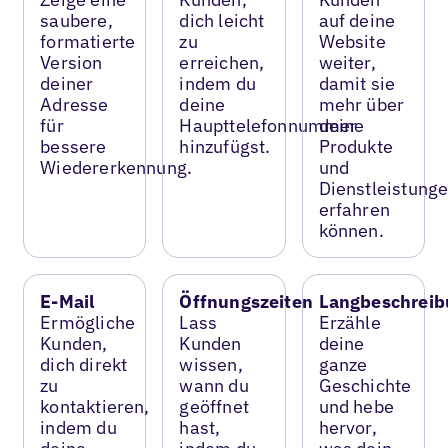
saubere,
dich leicht
auf deine
formatierte
zu
Website
Version
erreichen,
weiter,
deiner
indem du
damit sie
Adresse
deine
mehr über
für
Haupttelefonnummer
deine
bessere
hinzufügst.
Produkte
Wiedererkennung.
und
Dienstleistung
erfahren
können.
E-Mail
Öffnungszeiten
Langbeschreib
Ermögliche
Lass
Erzähle
Kunden,
Kunden
deine
dich direkt
wissen,
ganze
zu
wann du
Geschichte
kontaktieren,
geöffnet
und hebe
indem du
hast,
hervor,