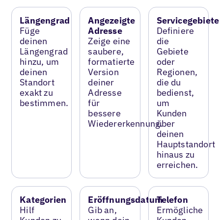
Längengrad
Angezeigte
Servicegebiete
Füge
Adresse
Definiere
deinen
Zeige eine
die
Längengrad
saubere,
Gebiete
hinzu, um
formatierte
oder
deinen
Version
Regionen,
Standort
deiner
die du
exakt zu
Adresse
bedienst,
bestimmen.
für
um
bessere
Kunden
Wiedererkennung.
über
deinen
Hauptstandort
hinaus zu
erreichen.
Kategorien
Eröffnungsdatum
Telefon
Hilf
Gib an,
Ermögliche