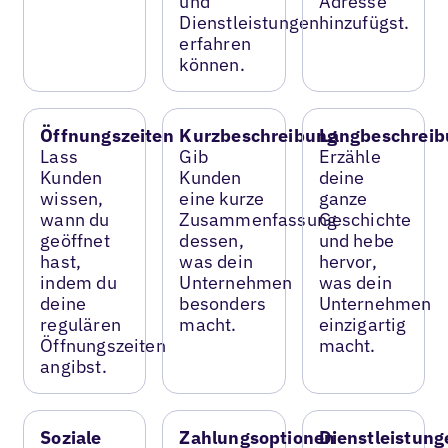
und
Adresse
Dienstleistungen
hinzufügst.
erfahren
können.
Öffnungszeiten
Kurzbeschreibung
Langbeschreib
Lass
Gib
Erzähle
Kunden
Kunden
deine
wissen,
eine kurze
ganze
wann du
Zusammenfassung
Geschichte
geöffnet
dessen,
und hebe
hast,
was dein
hervor,
indem du
Unternehmen
was dein
deine
besonders
Unternehmen
regulären
macht.
einzigartig
Öffnungszeiten
macht.
angibst.
Soziale
Zahlungsoptionen
Dienstleistung