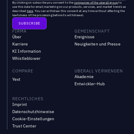
By clicking on subscribe you consent to the
companies of the uberall group
to
use this data for email marketing on our products, services, and market trends as
described
here
. You can withdraw this consent at any time without affecting the
lawfulness of the processing before its withdrawal.
FIRMA
GEMEINSCHAFT
Über
Ereignisse
Karriere
Neuigkeiten und Presse
KI Information
Whistleblower
COMPARE
UBERALL VERWENDEN
Akademie
Yext
Entwickler-Hub
RECHTLICHES
Imprint
Datenschutzhinweise
Cookie-Einstellungen
Trust Center