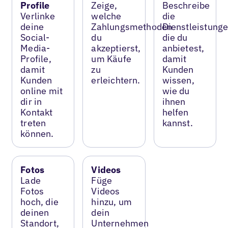
Profile
Zeige,
Beschreibe
Verlinke
welche
die
deine
Zahlungsmethoden
Dienstleistunge
Social-
du
die du
Media-
akzeptierst,
anbietest,
Profile,
um Käufe
damit
damit
zu
Kunden
Kunden
erleichtern.
wissen,
online mit
wie du
dir in
ihnen
Kontakt
helfen
treten
kannst.
können.
Fotos
Videos
Lade
Füge
Fotos
Videos
hoch, die
hinzu, um
deinen
dein
Standort,
Unternehmen