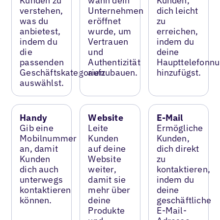
Kunden zu
wann dein
Kunden,
verstehen,
Unternehmen
dich leicht
was du
eröffnet
zu
anbietest,
wurde, um
erreichen,
indem du
Vertrauen
indem du
die
und
deine
passenden
Authentizität
Haupttelefonn
Geschäftskategorien
aufzubauen.
hinzufügst.
auswählst.
Handy
Website
E-Mail
Gib eine
Leite
Ermögliche
Mobilnummer
Kunden
Kunden,
an, damit
auf deine
dich direkt
Kunden
Website
zu
dich auch
weiter,
kontaktieren,
unterwegs
damit sie
indem du
kontaktieren
mehr über
deine
können.
deine
geschäftliche
Produkte
E-Mail-