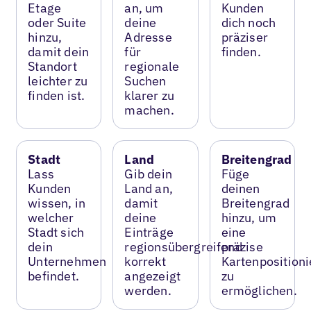
Etage
an, um
Kunden
oder Suite
deine
dich noch
hinzu,
Adresse
präziser
damit dein
für
finden.
Standort
regionale
leichter zu
Suchen
finden ist.
klarer zu
machen.
Stadt
Land
Breitengrad
Lass
Gib dein
Füge
Kunden
Land an,
deinen
wissen, in
damit
Breitengrad
welcher
deine
hinzu, um
Stadt sich
Einträge
eine
dein
regionsübergreifend
präzise
Unternehmen
korrekt
Kartenposition
befindet.
angezeigt
zu
werden.
ermöglichen.