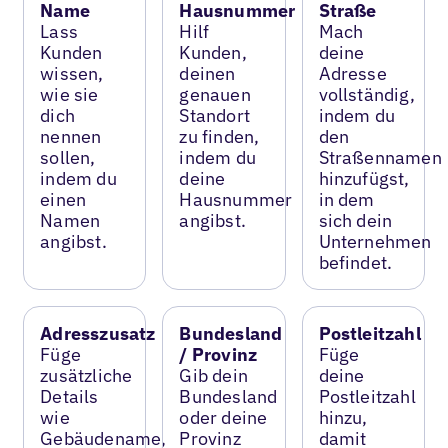
Name
Hausnummer
Straße
Lass
Hilf
Mach
Kunden
Kunden,
deine
wissen,
deinen
Adresse
wie sie
genauen
vollständig,
dich
Standort
indem du
nennen
zu finden,
den
sollen,
indem du
Straßennamen
indem du
deine
hinzufügst,
einen
Hausnummer
in dem
Namen
angibst.
sich dein
angibst.
Unternehmen
befindet.
Adresszusatz
Bundesland
Postleitzahl
Füge
/ Provinz
Füge
zusätzliche
Gib dein
deine
Details
Bundesland
Postleitzahl
wie
oder deine
hinzu,
Gebäudename,
Provinz
damit