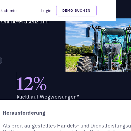
isen optimiert Online-Präsenz und Markenimage
Akademie
Login
DEMO BUCHEN
t Online-Präsenz und
12%
klickt auf Wegweisungen*
Herausforderung
Als breit aufgestelltes Handels- und Dienstleistungs