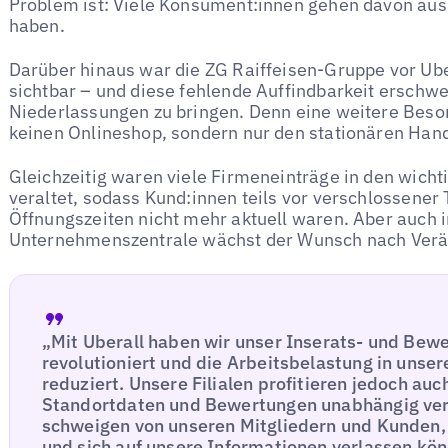
Problem ist: Viele Konsument:innen gehen davon aus
haben.
Darüber hinaus war die ZG Raiffeisen-Gruppe vor Ube
sichtbar – und diese fehlende Auffindbarkeit erschwe
Niederlassungen zu bringen. Denn eine weitere Beson
keinen Onlineshop, sondern nur den stationären Hand
Gleichzeitig waren viele Firmeneinträge in den wicht
veraltet, sodass Kund:innen teils vor verschlossener 
Öffnungszeiten nicht mehr aktuell waren. Aber auch 
Unternehmenszentrale wächst der Wunsch nach Ver
„Mit Uberall haben wir unser Inserats- und B
revolutioniert und die Arbeitsbelastung in unser
reduziert. Unsere Filialen profitieren jedoch auc
Standortdaten und Bewertungen unabhängig ver
schweigen von unseren Mitgliedern und Kunden, d
und sich auf unsere Informationen verlassen kön