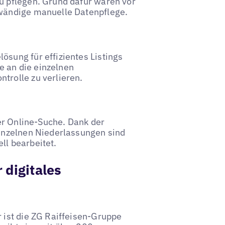
u pflegen. Grund dafür waren vor
fwändige manuelle Datenpflege.
ösung für effizientes Listings
e an die einzelnen
trolle zu verlieren.
der Online-Suche. Dank der
einzelnen Niederlassungen sind
ll bearbeitet.
 digitales
r ist die ZG Raiffeisen-Gruppe