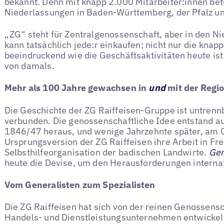
bekannt. Denn mit knapp 2.000 Mitarbeiter:innen betr
Niederlassungen in Baden-Württemberg, der Pfalz un
„ZG“ steht für Zentralgenossenschaft, aber in den N
kann tatsächlich jede:r einkaufen; nicht nur die knap
beeindruckend wie die Geschäftsaktivitäten heute is
von damals.
Mehr als 100 Jahre gewachsen in
und
mit der Regi
Die Geschichte der ZG Raiffeisen-Gruppe ist untrenn
verbunden. Die genossenschaftliche Idee entstand a
1846/47 heraus, und wenige Jahrzehnte später, am 
Ursprungsversion der ZG Raiffeisen ihre Arbeit in Fre
Selbsthilfeorganisation der badischen Landwirte.
Gem
heute die Devise, um den Herausforderungen internat
Vom Generalisten zum Spezialisten
Die ZG Raiffeisen hat sich von der reinen Genossen
Handels- und Dienstleistungsunternehmen entwickelt