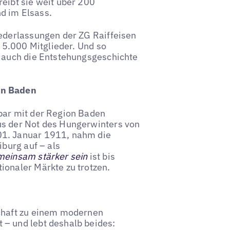
eibt sie weit über 200
d im Elsass.
iederlassungen der ZG Raiffeisen
p 5.000 Mitglieder. Und so
t auch die Entstehungsgeschichte
on Baden
bar mit der Region Baden
us der Not des Hungerwinters von
01. Januar 1911, nahm die
iburg auf – als
einsam stärker sein
ist bis
ionaler Märkte zu trotzen.
schaft zu einem modernen
 – und lebt deshalb beides: