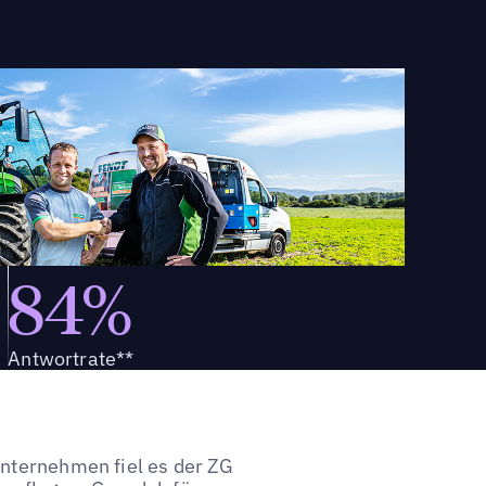
84%
Antwortrate**
unternehmen fiel es der ZG