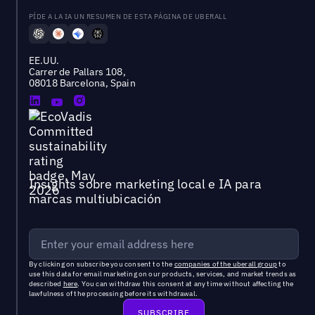
PÍDE A LA IA UN RESUMEN DE ESTA PÁGINA DE UBERALL
EE.UU.
Carrer de Pallars 108,
08018 Barcelona, Spain
Insights sobre marketing local e IA para
marcas multiubicación
By clicking on subscribe you consent to the
companies of the uberall group
to
use this data for email marketing on our products, services, and market trends as
described
here
. You can withdraw this consent at any time without affecting the
lawfulness of the processing before its withdrawal.