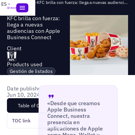
Success Story
>
KFC brilla con fuerza: llega a nuevas audiencias con Apple Business Connect
ES
KFC brilla con fuerza:
llega a nuevas
audiencias con Apple
Business Connect
Client
Products used
Gestión de listados
Date published:
Jun 10, 2024
«Desde que creamos
Table of Content
Apple Business
Connect, nuestra
TOC link
presencia en
aplicaciones de Apple
como Maps, Wallet y