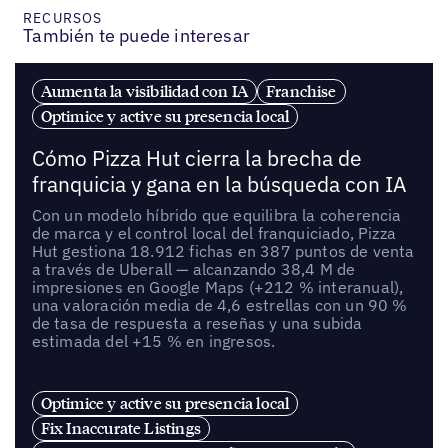
RECURSOS
También te puede interesar
Aumenta la visibilidad con IA
Franchise
Optimice y active su presencia local
Cómo Pizza Hut cierra la brecha de
franquicia y gana en la búsqueda con IA
Con un modelo híbrido que equilibra la coherencia
de marca y el control local del franquiciado, Pizza
Hut gestiona 18.912 fichas en 387 puntos de venta
a través de Uberall — alcanzando 38,4 M de
impresiones en Google Maps (+212 % interanual),
una valoración media de 4,6 estrellas con un 90 %
de tasa de respuesta a reseñas y una subida
estimada del +15 % en ingresos.
Optimice y active su presencia local
Fix Inaccurate Listings