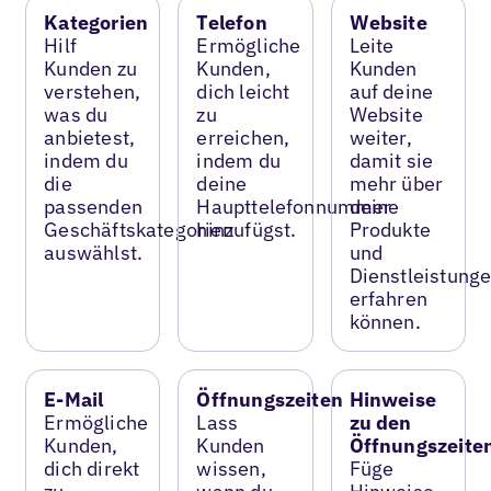
Kategorien
Telefon
Website
Hilf
Ermögliche
Leite
Kunden zu
Kunden,
Kunden
verstehen,
dich leicht
auf deine
was du
zu
Website
anbietest,
erreichen,
weiter,
indem du
indem du
damit sie
die
deine
mehr über
passenden
Haupttelefonnummer
deine
Geschäftskategorien
hinzufügst.
Produkte
auswählst.
und
Dienstleistung
erfahren
können.
E-Mail
Öffnungszeiten
Hinweise
Ermögliche
Lass
zu den
Kunden,
Kunden
Öffnungszeite
dich direkt
wissen,
Füge