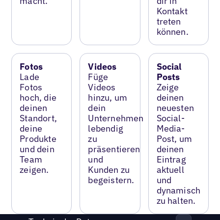
macht.
dir in
Kontakt
treten
können.
Fotos
Videos
Social
Lade
Füge
Posts
Fotos
Videos
Zeige
hoch, die
hinzu, um
deinen
deinen
dein
neuesten
Standort,
Unternehmen
Social-
deine
lebendig
Media-
Produkte
zu
Post, um
und dein
präsentieren
deinen
Team
und
Eintrag
zeigen.
Kunden zu
aktuell
begeistern.
und
dynamisch
zu halten.