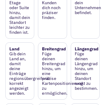
Etage
Kunden
dein
oder Suite
dich noch
Unternehmen
hinzu,
präziser
befindet.
damit dein
finden.
Standort
leichter zu
finden ist.
Land
Breitengrad
Längengrad
Gib dein
Füge
Füge
Land an,
deinen
deinen
damit
Breitengrad
Längengrad
deine
hinzu, um
hinzu, um
Einträge
eine
deinen
regionsübergreifend
präzise
Standort
korrekt
Kartenpositionierung
exakt zu
angezeigt
zu
bestimmen.
werden.
ermöglichen.