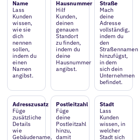
Name
Hausnummer
Straße
Lass
Hilf
Mach
Kunden
Kunden,
deine
wissen,
deinen
Adresse
wie sie
genauen
vollständig,
dich
Standort
indem du
nennen
zu finden,
den
sollen,
indem du
Straßennamen
indem du
deine
hinzufügst,
einen
Hausnummer
in dem
Namen
angibst.
sich dein
angibst.
Unternehmen
befindet.
Adresszusatz
Postleitzahl
Stadt
Füge
Füge
Lass
zusätzliche
deine
Kunden
Details
Postleitzahl
wissen, in
wie
hinzu,
welcher
Gebäudename,
damit
Stadt sich