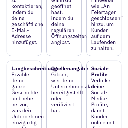
zu
wann du
Hinweise
kontaktieren,
geöffnet
wie „An
indem du
hast,
Feiertagen
deine
indem du
geschlossen“
geschäftliche
deine
hinzu, um
E-Mail-
regulären
Kunden
Adresse
Öffnungszeiten
auf dem
hinzufügst.
angibst.
Laufenden
zu halten.
Langbeschreibung
Quellenangabe
Soziale
Erzähle
Gib an,
Profile
deine
wer deine
Verlinke
ganze
Unternehmensdaten
deine
Geschichte
bereitgestellt
Social-
und hebe
oder
Media-
hervor,
verifiziert
Profile,
was dein
hat.
damit
Unternehmen
Kunden
einzigartig
online mit