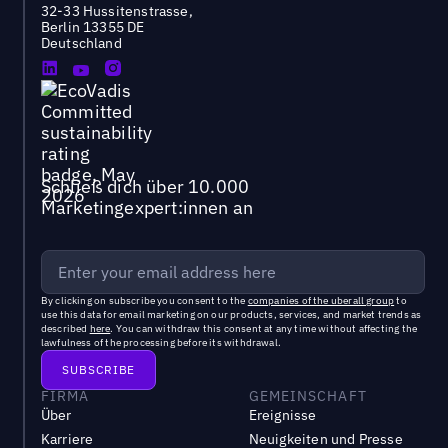
32-33 Hussitenstrasse,
Berlin 13355 DE
Deutschland
Schließ dich über 10.000
Marketingexpert:innen an
By clicking on subscribe you consent to the
companies of the uberall group
to
use this data for email marketing on our products, services, and market trends as
described
here
. You can withdraw this consent at any time without affecting the
lawfulness of the processing before its withdrawal.
FIRMA
GEMEINSCHAFT
Über
Ereignisse
Karriere
Neuigkeiten und Presse