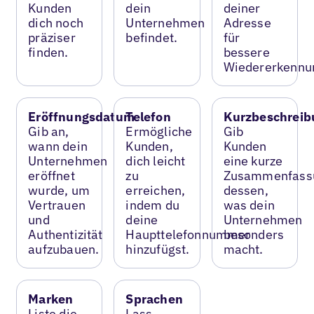
Kunden
dein
deiner
dich noch
Unternehmen
Adresse
präziser
befindet.
für
finden.
bessere
Wiedererkennu
Eröffnungsdatum
Telefon
Kurzbeschreib
Gib an,
Ermögliche
Gib
wann dein
Kunden,
Kunden
Unternehmen
dich leicht
eine kurze
eröffnet
zu
Zusammenfass
wurde, um
erreichen,
dessen,
Vertrauen
indem du
was dein
und
deine
Unternehmen
Authentizität
Haupttelefonnummer
besonders
aufzubauen.
hinzufügst.
macht.
Marken
Sprachen
Liste die
Lass