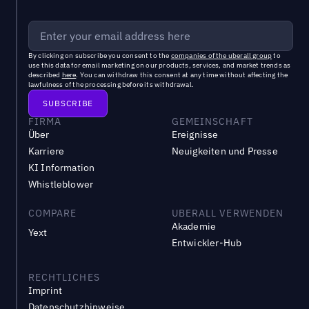
By clicking on subscribe you consent to the
companies of the uberall group
to
use this data for email marketing on our products, services, and market trends as
described
here
. You can withdraw this consent at any time without affecting the
lawfulness of the processing before its withdrawal.
FIRMA
GEMEINSCHAFT
Über
Ereignisse
Karriere
Neuigkeiten und Presse
KI Information
Whistleblower
COMPARE
UBERALL VERWENDEN
Akademie
Yext
Entwickler-Hub
RECHTLICHES
Imprint
Datenschutzhinweise