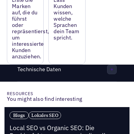
Marken
Kunden
auf, die du
wissen,
führst
welche
oder
Sprachen
repräsentierst,
dein Team
um
spricht.
interessierte
Kunden
anzuziehen.
Technische Daten
RESOURCES
You might also find interesting
Blogs
Lokales SEO
Local SEO vs Organic SEO: Die