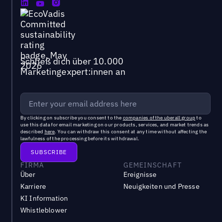
Schließ dich über 10.000
Marketingexpert:innen an
By clicking on subscribe you consent to the
companies of the uberall group
to
use this data for email marketing on our products, services, and market trends as
described
here
. You can withdraw this consent at any time without affecting the
lawfulness of the processing before its withdrawal.
FIRMA
GEMEINSCHAFT
Über
Ereignisse
Karriere
Neuigkeiten und Presse
KI Information
Whistleblower