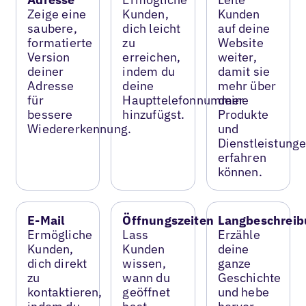
Zeige eine
Kunden,
Kunden
saubere,
dich leicht
auf deine
formatierte
zu
Website
Version
erreichen,
weiter,
deiner
indem du
damit sie
Adresse
deine
mehr über
für
Haupttelefonnummer
deine
bessere
hinzufügst.
Produkte
Wiedererkennung.
und
Dienstleistung
erfahren
können.
E-Mail
Öffnungszeiten
Langbeschreib
Ermögliche
Lass
Erzähle
Kunden,
Kunden
deine
dich direkt
wissen,
ganze
zu
wann du
Geschichte
kontaktieren,
geöffnet
und hebe