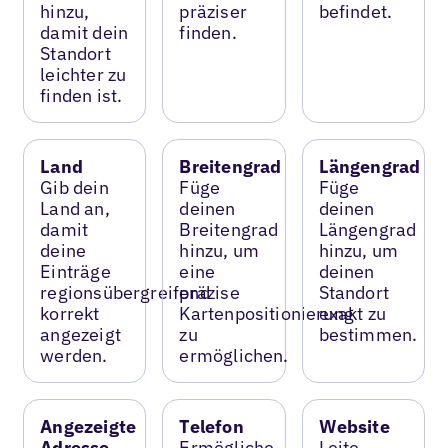
hinzu,
präziser
befindet.
damit dein
finden.
Standort
leichter zu
finden ist.
Land
Breitengrad
Längengrad
Gib dein
Füge
Füge
Land an,
deinen
deinen
damit
Breitengrad
Längengrad
deine
hinzu, um
hinzu, um
Einträge
eine
deinen
regionsübergreifend
präzise
Standort
korrekt
Kartenpositionierung
exakt zu
angezeigt
zu
bestimmen.
werden.
ermöglichen.
Angezeigte
Telefon
Website
Adresse
Ermögliche
Leite