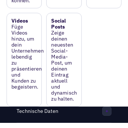
können.
Videos
Social
Füge
Posts
Videos
Zeige
hinzu, um
deinen
dein
neuesten
Unternehmen
Social-
lebendig
Media-
zu
Post, um
präsentieren
deinen
und
Eintrag
Kunden zu
aktuell
begeistern.
und
dynamisch
zu halten.
Technische Daten