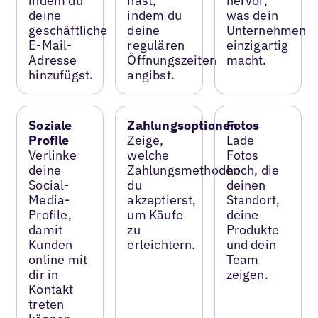
indem du
hast,
hervor,
deine
indem du
was dein
geschäftliche
deine
Unternehmen
E-Mail-
regulären
einzigartig
Adresse
Öffnungszeiten
macht.
hinzufügst.
angibst.
Soziale
Zahlungsoptionen
Fotos
Profile
Zeige,
Lade
Verlinke
welche
Fotos
deine
Zahlungsmethoden
hoch, die
Social-
du
deinen
Media-
akzeptierst,
Standort,
Profile,
um Käufe
deine
damit
zu
Produkte
Kunden
erleichtern.
und dein
online mit
Team
dir in
zeigen.
Kontakt
treten