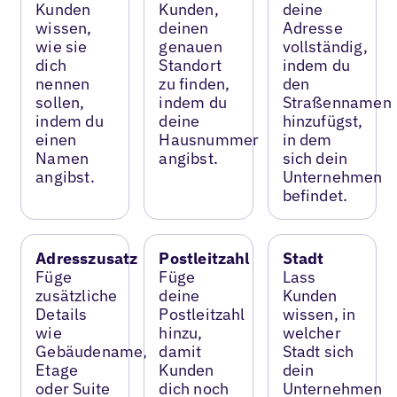
Kunden
Kunden,
deine
wissen,
deinen
Adresse
wie sie
genauen
vollständig,
dich
Standort
indem du
nennen
zu finden,
den
sollen,
indem du
Straßennamen
indem du
deine
hinzufügst,
einen
Hausnummer
in dem
Namen
angibst.
sich dein
angibst.
Unternehmen
befindet.
Adresszusatz
Postleitzahl
Stadt
Füge
Füge
Lass
zusätzliche
deine
Kunden
Details
Postleitzahl
wissen, in
wie
hinzu,
welcher
Gebäudename,
damit
Stadt sich
Etage
Kunden
dein
oder Suite
dich noch
Unternehmen