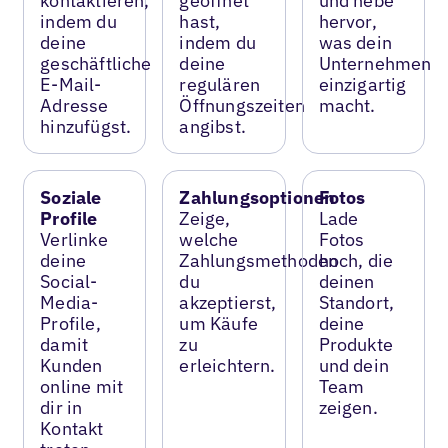
kontaktieren,
geöffnet
und hebe
indem du
hast,
hervor,
deine
indem du
was dein
geschäftliche
deine
Unternehmen
E-Mail-
regulären
einzigartig
Adresse
Öffnungszeiten
macht.
hinzufügst.
angibst.
Soziale
Zahlungsoptionen
Fotos
Profile
Zeige,
Lade
Verlinke
welche
Fotos
deine
Zahlungsmethoden
hoch, die
Social-
du
deinen
Media-
akzeptierst,
Standort,
Profile,
um Käufe
deine
damit
zu
Produkte
Kunden
erleichtern.
und dein
online mit
Team
dir in
zeigen.
Kontakt