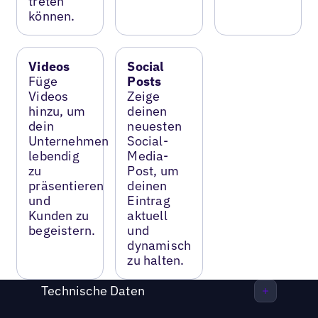
treten
können.
Videos
Social
Füge
Posts
Videos
Zeige
hinzu, um
deinen
dein
neuesten
Unternehmen
Social-
lebendig
Media-
zu
Post, um
präsentieren
deinen
und
Eintrag
Kunden zu
aktuell
begeistern.
und
dynamisch
zu halten.
Technische Daten