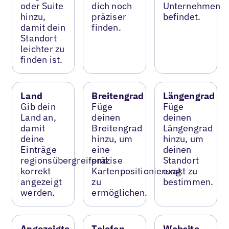
oder Suite
dich noch
Unternehmen
hinzu,
präziser
befindet.
damit dein
finden.
Standort
leichter zu
finden ist.
Land
Breitengrad
Längengrad
Gib dein
Füge
Füge
Land an,
deinen
deinen
damit
Breitengrad
Längengrad
deine
hinzu, um
hinzu, um
Einträge
eine
deinen
regionsübergreifend
präzise
Standort
korrekt
Kartenpositionierung
exakt zu
angezeigt
zu
bestimmen.
werden.
ermöglichen.
Angezeigte
Telefon
Website