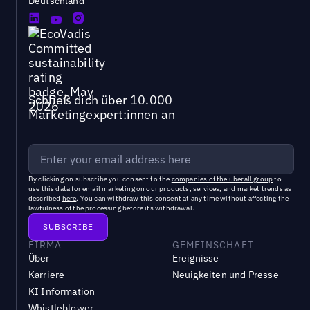
Deutschland
Schließ dich über 10.000
Marketingexpert:innen an
By clicking on subscribe you consent to the
companies of the uberall group
to
use this data for email marketing on our products, services, and market trends as
described
here
. You can withdraw this consent at any time without affecting the
lawfulness of the processing before its withdrawal.
FIRMA
GEMEINSCHAFT
Über
Ereignisse
Karriere
Neuigkeiten und Presse
KI Information
Whistleblower