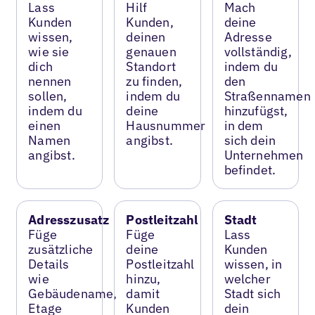
Lass
Hilf
Mach
Kunden
Kunden,
deine
wissen,
deinen
Adresse
wie sie
genauen
vollständig,
dich
Standort
indem du
nennen
zu finden,
den
sollen,
indem du
Straßennamen
indem du
deine
hinzufügst,
einen
Hausnummer
in dem
Namen
angibst.
sich dein
angibst.
Unternehmen
befindet.
Adresszusatz
Postleitzahl
Stadt
Füge
Füge
Lass
zusätzliche
deine
Kunden
Details
Postleitzahl
wissen, in
wie
hinzu,
welcher
Gebäudename,
damit
Stadt sich
Etage
Kunden
dein