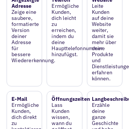
Adresse
Ermögliche
Leite
Zeige eine
Kunden,
Kunden
saubere,
dich leicht
auf deine
formatierte
zu
Website
Version
erreichen,
weiter,
deiner
indem du
damit sie
Adresse
deine
mehr über
für
Haupttelefonnummer
deine
bessere
hinzufügst.
Produkte
Wiedererkennung.
und
Dienstleistung
erfahren
können.
E-Mail
Öffnungszeiten
Langbeschreib
Ermögliche
Lass
Erzähle
Kunden,
Kunden
deine
dich direkt
wissen,
ganze
zu
wann du
Geschichte