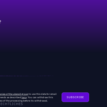
?
nies of the uberall group
to use this data for email
trends as described
here
. You can withdraw this
ss of the processing before its withdrawal.
RECHTLICHES