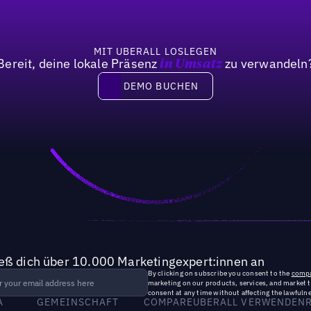
MIT UBERALL LOSLEGEN
Bereit, deine lokale Präsenz
zu verwandeln
in Umsatz
DEMO BUCHEN
DEMO BUCHEN
ieß dich über 10.000 Marketingexpert:innen an
By clicking on subscribe you consent to the
compa
marketing on our products, services, and market 
consent at any time without affecting the lawfulne
A
GEMEINSCHAFT
COMPARE
UBERALL VERWENDEN