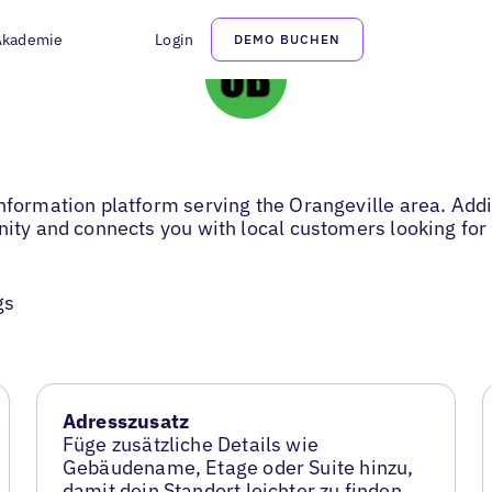
Akademie
Login
DEMO BUCHEN
information platform serving the Orangeville area. Add
nity and connects you with local customers looking for 
gs
Adresszusatz
Füge zusätzliche Details wie
Gebäudename, Etage oder Suite hinzu,
damit dein Standort leichter zu finden