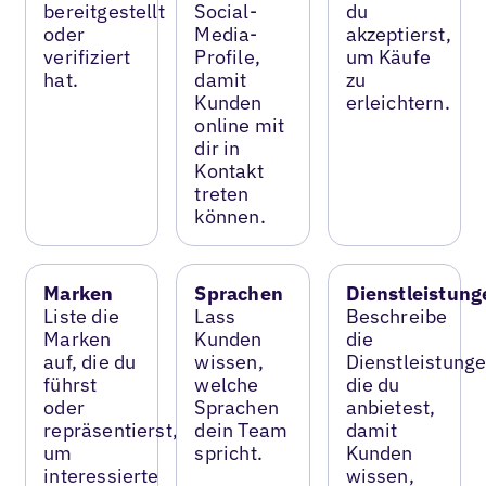
bereitgestellt
Social-
du
oder
Media-
akzeptierst,
verifiziert
Profile,
um Käufe
hat.
damit
zu
Kunden
erleichtern.
online mit
dir in
Kontakt
treten
können.
Marken
Sprachen
Dienstleistung
Liste die
Lass
Beschreibe
Marken
Kunden
die
auf, die du
wissen,
Dienstleistunge
führst
welche
die du
oder
Sprachen
anbietest,
repräsentierst,
dein Team
damit
um
spricht.
Kunden
interessierte
wissen,