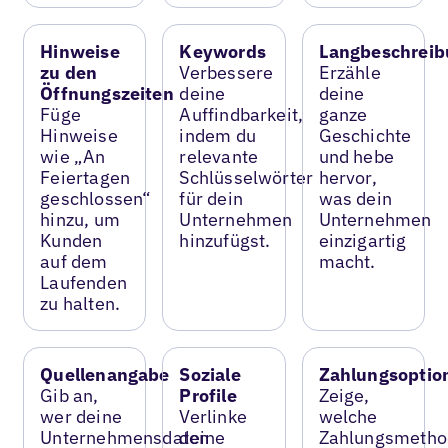
Hinweise
Keywords
Langbeschreib
zu den
Verbessere
Erzähle
Öffnungszeiten
deine
deine
Füge
Auffindbarkeit,
ganze
Hinweise
indem du
Geschichte
wie „An
relevante
und hebe
Feiertagen
Schlüsselwörter
hervor,
geschlossen“
für dein
was dein
hinzu, um
Unternehmen
Unternehmen
Kunden
hinzufügst.
einzigartig
auf dem
macht.
Laufenden
zu halten.
Quellenangabe
Soziale
Zahlungsoptio
Gib an,
Profile
Zeige,
wer deine
Verlinke
welche
Unternehmensdaten
deine
Zahlungsmetho