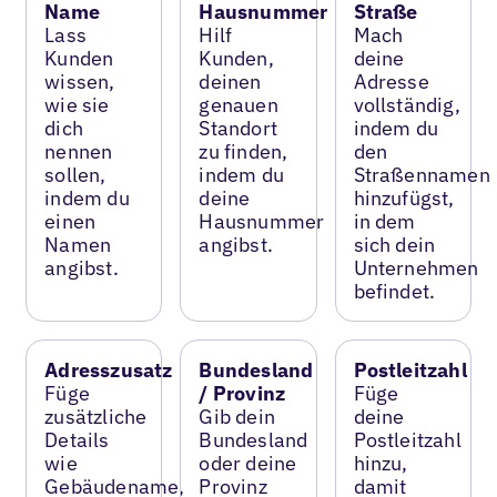
Name
Hausnummer
Straße
Lass
Hilf
Mach
Kunden
Kunden,
deine
wissen,
deinen
Adresse
wie sie
genauen
vollständig,
dich
Standort
indem du
nennen
zu finden,
den
sollen,
indem du
Straßennamen
indem du
deine
hinzufügst,
einen
Hausnummer
in dem
Namen
angibst.
sich dein
angibst.
Unternehmen
befindet.
Adresszusatz
Bundesland
Postleitzahl
Füge
/ Provinz
Füge
zusätzliche
Gib dein
deine
Details
Bundesland
Postleitzahl
wie
oder deine
hinzu,
Gebäudename,
Provinz
damit