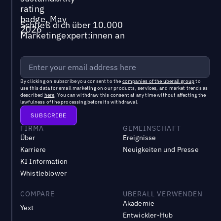
Schließ dich über 10.000
Marketingexpert:innen an
By clicking on subscribe you consent to the
companies of the uberall group
to
use this data for email marketing on our products, services, and market trends as
described
here
. You can withdraw this consent at any time without affecting the
lawfulness of the processing before its withdrawal.
FIRMA
GEMEINSCHAFT
Über
Ereignisse
Karriere
Neuigkeiten und Presse
KI Information
Whistleblower
COMPARE
UBERALL VERWENDEN
Akademie
Yext
Entwickler-Hub