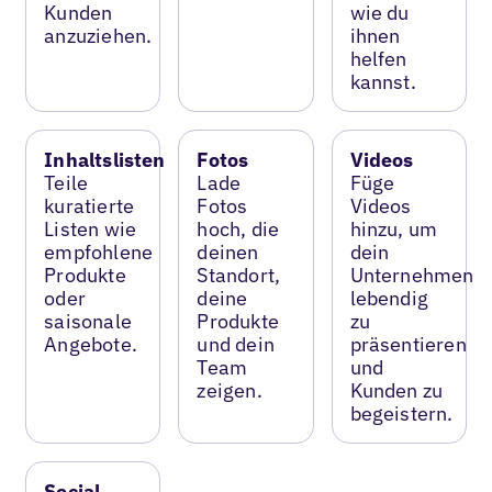
Kunden
wie du
anzuziehen.
ihnen
helfen
kannst.
Inhaltslisten
Fotos
Videos
Teile
Lade
Füge
kuratierte
Fotos
Videos
Listen wie
hoch, die
hinzu, um
empfohlene
deinen
dein
Produkte
Standort,
Unternehmen
oder
deine
lebendig
saisonale
Produkte
zu
Angebote.
und dein
präsentieren
Team
und
zeigen.
Kunden zu
begeistern.
Social