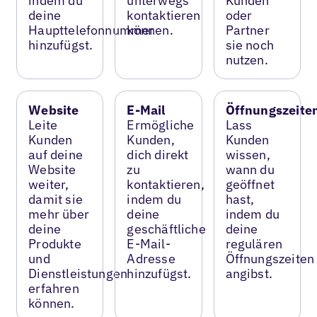
indem du
unterwegs
Kunden
deine
kontaktieren
oder
Haupttelefonnummer
können.
Partner
hinzufügst.
sie noch
nutzen.
Website
E-Mail
Öffnungszeite
Leite
Ermögliche
Lass
Kunden
Kunden,
Kunden
auf deine
dich direkt
wissen,
Website
zu
wann du
weiter,
kontaktieren,
geöffnet
damit sie
indem du
hast,
mehr über
deine
indem du
deine
geschäftliche
deine
Produkte
E-Mail-
regulären
und
Adresse
Öffnungszeiten
Dienstleistungen
hinzufügst.
angibst.
erfahren
können.