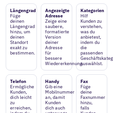
Längengrad
Angezeigte
Kategorien
Füge
Adresse
Hilf
deinen
Zeige eine
Kunden zu
Längengrad
saubere,
verstehen,
hinzu, um
formatierte
was du
deinen
Version
anbietest,
Standort
deiner
indem du
exakt zu
Adresse
die
bestimmen.
für
passenden
bessere
Geschäftskateg
Wiedererkennung.
auswählst.
Telefon
Handy
Fax
Ermögliche
Gib eine
Füge
Kunden,
Mobilnummer
deine
dich leicht
an, damit
Faxnummer
zu
Kunden
hinzu,
erreichen,
dich auch
falls