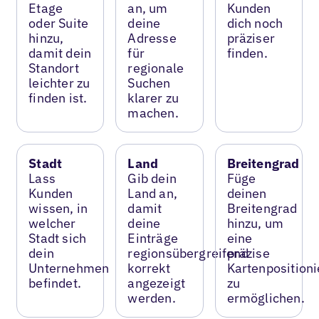
Etage
an, um
Kunden
oder Suite
deine
dich noch
hinzu,
Adresse
präziser
damit dein
für
finden.
Standort
regionale
leichter zu
Suchen
finden ist.
klarer zu
machen.
Stadt
Land
Breitengrad
Lass
Gib dein
Füge
Kunden
Land an,
deinen
wissen, in
damit
Breitengrad
welcher
deine
hinzu, um
Stadt sich
Einträge
eine
dein
regionsübergreifend
präzise
Unternehmen
korrekt
Kartenposition
befindet.
angezeigt
zu
werden.
ermöglichen.