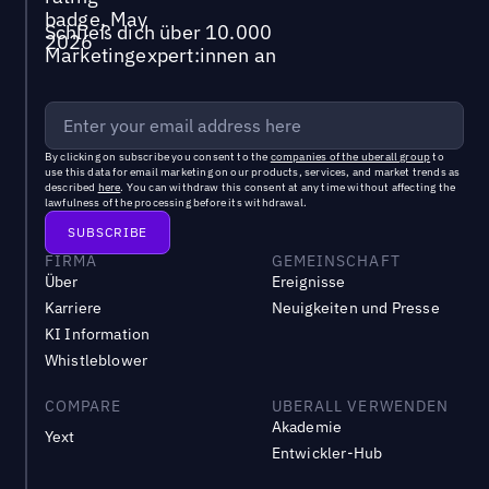
Schließ dich über 10.000
Marketingexpert:innen an
By clicking on subscribe you consent to the
companies of the uberall group
to
use this data for email marketing on our products, services, and market trends as
described
here
. You can withdraw this consent at any time without affecting the
lawfulness of the processing before its withdrawal.
FIRMA
GEMEINSCHAFT
Über
Ereignisse
Karriere
Neuigkeiten und Presse
KI Information
Whistleblower
COMPARE
UBERALL VERWENDEN
Akademie
Yext
Entwickler-Hub