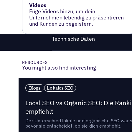
Videos
Füge Videos hinzu, um dein
Unternehmen lebendig zu präsentieren
und Kunden zu begeistern.
Technische Daten
RESOURCES
You might also find interesting
Blogs
Lokales SEO
Local SEO vs Organic SEO: Die Ranki
empfiehlt
Der Unterschied lokale und organische SEO war sc
bevor sie entscheidet, ob sie dich empfiehlt.