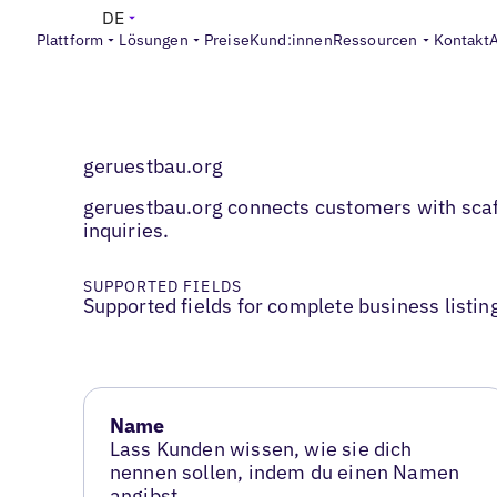
DE
Plattform
Lösungen
Preise
Kund:innen
Ressourcen
Kontakt
geruestbau.org
geruestbau.org connects customers with scaff
inquiries.
SUPPORTED FIELDS
Supported fields for complete business listin
Name
Lass Kunden wissen, wie sie dich
nennen sollen, indem du einen Namen
angibst.