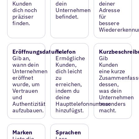
Kunden
dein
deiner
dich noch
Unternehmen
Adresse
präziser
befindet.
für
finden.
bessere
Wiedererkennu
Eröffnungsdatum
Telefon
Kurzbeschreib
Gib an,
Ermögliche
Gib
wann dein
Kunden,
Kunden
Unternehmen
dich leicht
eine kurze
eröffnet
zu
Zusammenfass
wurde, um
erreichen,
dessen,
Vertrauen
indem du
was dein
und
deine
Unternehmen
Authentizität
Haupttelefonnummer
besonders
aufzubauen.
hinzufügst.
macht.
Marken
Sprachen
Liste die
Lass