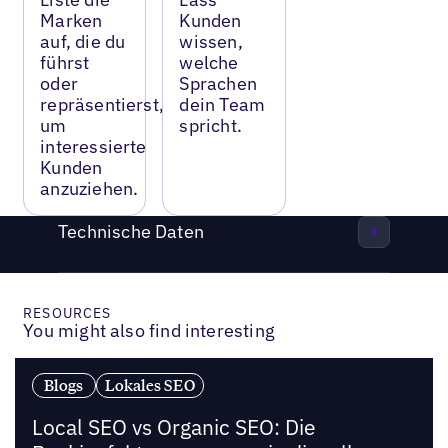
Marken
Kunden
auf, die du
wissen,
führst
welche
oder
Sprachen
repräsentierst,
dein Team
um
spricht.
interessierte
Kunden
anzuziehen.
Technische Daten
RESOURCES
You might also find interesting
Blogs
Lokales SEO
Local SEO vs Organic SEO: Die