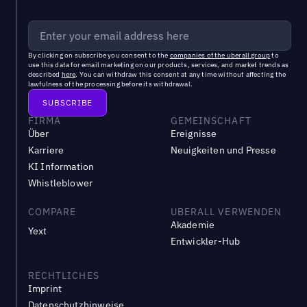
By clicking on subscribe you consent to the
companies of the uberall group
to
use this data for email marketing on our products, services, and market trends as
described
here
. You can withdraw this consent at any time without affecting the
lawfulness of the processing before its withdrawal.
FIRMA
GEMEINSCHAFT
Über
Ereignisse
Karriere
Neuigkeiten und Presse
KI Information
Whistleblower
COMPARE
UBERALL VERWENDEN
Akademie
Yext
Entwickler-Hub
RECHTLICHES
Imprint
Datenschutzhinweise