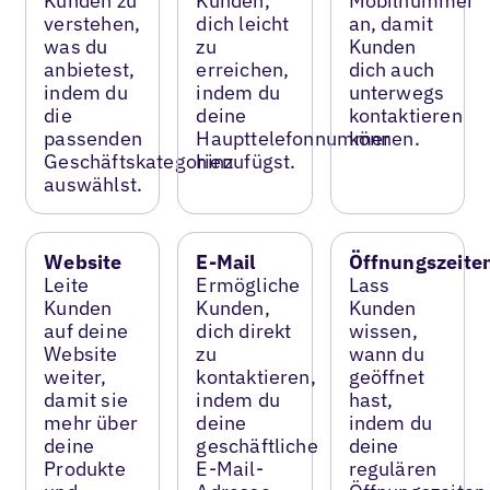
Kunden zu
Kunden,
Mobilnummer
verstehen,
dich leicht
an, damit
was du
zu
Kunden
anbietest,
erreichen,
dich auch
indem du
indem du
unterwegs
die
deine
kontaktieren
passenden
Haupttelefonnummer
können.
Geschäftskategorien
hinzufügst.
auswählst.
Website
E-Mail
Öffnungszeite
Leite
Ermögliche
Lass
Kunden
Kunden,
Kunden
auf deine
dich direkt
wissen,
Website
zu
wann du
weiter,
kontaktieren,
geöffnet
damit sie
indem du
hast,
mehr über
deine
indem du
deine
geschäftliche
deine
Produkte
E-Mail-
regulären