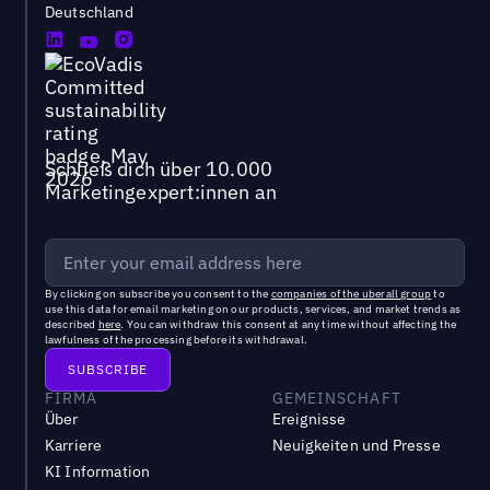
Deutschland
Schließ dich über 10.000
Marketingexpert:innen an
By clicking on subscribe you consent to the
companies of the uberall group
to
use this data for email marketing on our products, services, and market trends as
described
here
. You can withdraw this consent at any time without affecting the
lawfulness of the processing before its withdrawal.
FIRMA
GEMEINSCHAFT
Über
Ereignisse
Karriere
Neuigkeiten und Presse
KI Information