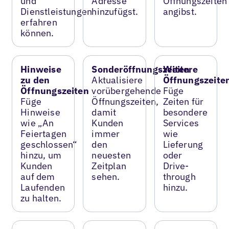
und
Adresse
Öffnungszeiten
Dienstleistungen
hinzufügst.
angibst.
erfahren
können.
Hinweise
Sonderöffnungszeiten
Weitere
zu den
Aktualisiere
Öffnungszeite
Öffnungszeiten
vorübergehende
Füge
Füge
Öffnungszeiten,
Zeiten für
Hinweise
damit
besondere
wie „An
Kunden
Services
Feiertagen
immer
wie
geschlossen“
den
Lieferung
hinzu, um
neuesten
oder
Kunden
Zeitplan
Drive-
auf dem
sehen.
through
Laufenden
hinzu.
zu halten.