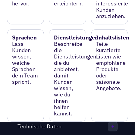
hervor.
erleichtern.
interessierte
Kunden
anzuziehen.
Sprachen
Dienstleistungen
Inhaltslisten
Lass
Beschreibe
Teile
Kunden
die
kuratierte
wissen,
Dienstleistungen,
Listen wie
welche
die du
empfohlene
Sprachen
anbietest,
Produkte
dein Team
damit
oder
spricht.
Kunden
saisonale
wissen,
Angebote.
wie du
ihnen
helfen
kannst.
Technische Daten