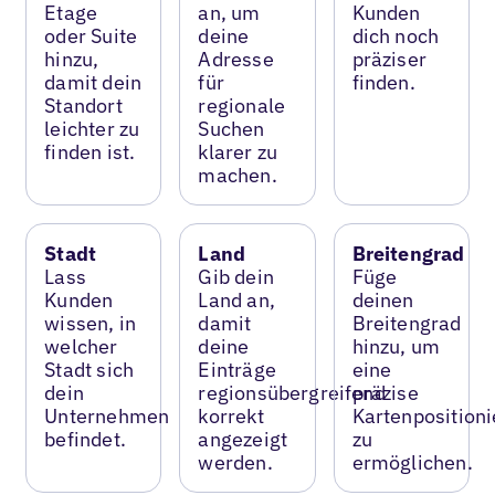
Etage
an, um
Kunden
oder Suite
deine
dich noch
hinzu,
Adresse
präziser
damit dein
für
finden.
Standort
regionale
leichter zu
Suchen
finden ist.
klarer zu
machen.
Stadt
Land
Breitengrad
Lass
Gib dein
Füge
Kunden
Land an,
deinen
wissen, in
damit
Breitengrad
welcher
deine
hinzu, um
Stadt sich
Einträge
eine
dein
regionsübergreifend
präzise
Unternehmen
korrekt
Kartenposition
befindet.
angezeigt
zu
werden.
ermöglichen.