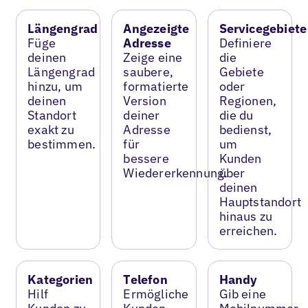
Längengrad
Angezeigte
Servicegebiete
Füge
Adresse
Definiere
deinen
Zeige eine
die
Längengrad
saubere,
Gebiete
hinzu, um
formatierte
oder
deinen
Version
Regionen,
Standort
deiner
die du
exakt zu
Adresse
bedienst,
bestimmen.
für
um
bessere
Kunden
Wiedererkennung.
über
deinen
Hauptstandort
hinaus zu
erreichen.
Kategorien
Telefon
Handy
Hilf
Ermögliche
Gib eine