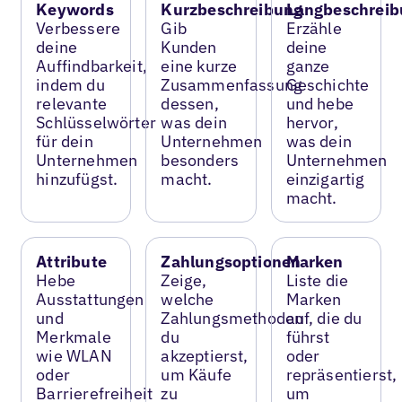
Keywords
Kurzbeschreibung
Langbeschreib
Verbessere
Gib
Erzähle
deine
Kunden
deine
Auffindbarkeit,
eine kurze
ganze
indem du
Zusammenfassung
Geschichte
relevante
dessen,
und hebe
Schlüsselwörter
was dein
hervor,
für dein
Unternehmen
was dein
Unternehmen
besonders
Unternehmen
hinzufügst.
macht.
einzigartig
macht.
Attribute
Zahlungsoptionen
Marken
Hebe
Zeige,
Liste die
Ausstattungen
welche
Marken
und
Zahlungsmethoden
auf, die du
Merkmale
du
führst
wie WLAN
akzeptierst,
oder
oder
um Käufe
repräsentierst,
Barrierefreiheit
zu
um