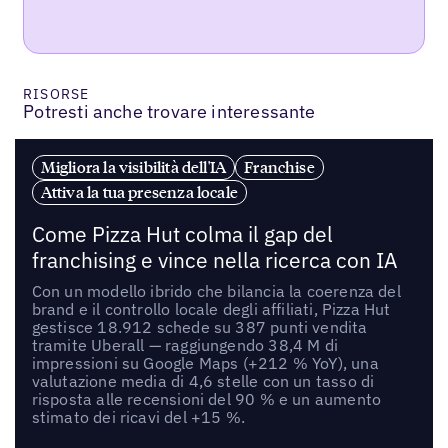
RISORSE
Potresti anche trovare interessante
Migliora la visibilità dell'IA
Franchise
Attiva la tua presenza locale
Come Pizza Hut colma il gap del
franchising e vince nella ricerca con IA
Con un modello ibrido che bilancia la coerenza del
brand e il controllo locale degli affiliati, Pizza Hut
gestisce 18.912 schede su 387 punti vendita
tramite Uberall — raggiungendo 38,4 M di
impressioni su Google Maps (+212 % YoY), una
valutazione media di 4,6 stelle con un tasso di
risposta alle recensioni del 90 % e un aumento
stimato dei ricavi del +15 %.