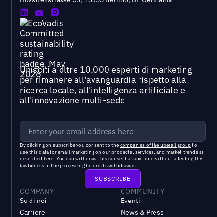
Unisciti a oltre 10.000 esperti di marketing
per rimanere all'avanguardia rispetto alla
ricerca locale, all'intelligenza artificiale e
all'innovazione multi-sede
By clicking on subscribe you consent to the
companies of the uberall group
to
use this data for email marketing on our products, services, and market trends as
described
here
. You can withdraw this consent at any time without affecting the
lawfulness of the processing before its withdrawal.
COMPANY
COMMUNITY
Su di noi
Eventi
Carriere
News & Press