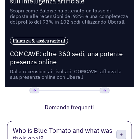
sull'intelligenza artificiale
Scopri come Baloise ha ottenuto un tasso di
risposta alle recensioni del 92% e una completezza
del profilo del 93% in 102 sedi utilizzando Uberall.
Finanza & assicurazioni
COMCAVE: oltre 360 sedi, una potente
presenza online
Dalle recensioni ai risultati: COMCAVE rafforza la
sua presenza online con Uberall
Precedente
Prossimo
Domande frequenti
Who is Blue Tomato and what was
their goal?