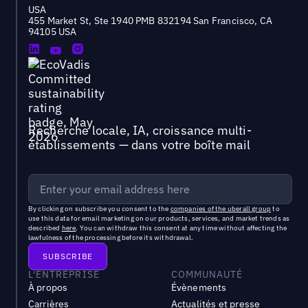
USA
455 Market St, Ste 1940 PMB 832194 San Francisco, CA
94105 USA
Recherche locale, IA, croissance multi-
établissements — dans votre boîte mail
By clicking on subscribe you consent to the
companies of the uberall group
to
use this data for email marketing on our products, services, and market trends as
described
here
. You can withdraw this consent at any time without affecting the
lawfulness of the processing before its withdrawal.
L'ENTREPRISE
COMMUNAUTÉ
À propos
Évènements
Carrières
Actualités et presse