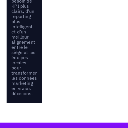
besoin de
KPI plus
clairs, d’un
reporting
plus
intelligent
et d’un
meilleur
alignement
entre le
siège et les
équipes
locales
pour
transformer
les données
marketing
en vraies
décisions.
Pied de page