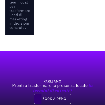
team locali
per
trasformare
i dati di
marketing
in decisioni
concrete.
Footer
PARLIAMO
Pronti a trasformare la presenza locale
In
termini di entrate?
Book a demo
BOOK A DEMO