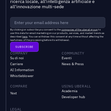
ricerca locale, all'intelligenza artificiale e
all'innovazione multi-sede
By clicking on subscribe you consent to the
companies of the uberall group
to
use this data for email marketing on our products, services, and market trends as
described
here
. You can withdraw this consent at any time without affecting the
lawfulness of the processing before its withdrawal.
COMPANY
COMMUNITY
Su di noi
Eventi
Carriere
News & Press
AI Information
Whistleblower
COMPARE
USING UBERALL
Academia
Yext
Developer hub
LEGAL