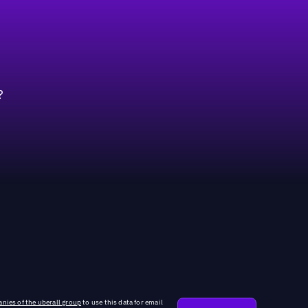
?
nies of the uberall group
to use this data for email