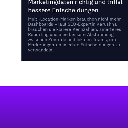
Marketingdaten richtig und triffst
bessere Entscheidungen
Multi-Location-Marken brauchen nicht mehr
Dashboards – laut SEO-Expertin Karushna
brauchen sie klarere Kennzahlen, smarteres
Reporting und eine bessere Abstimmung
zwischen Zentrale und lokalen Teams, um
Marketingdaten in echte Entscheidungen zu
verwandeln.
Fußzeile