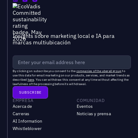
Insights sobre marketing local e IA para
marcas multiubicación
By clicking on subscribe you consent to the
companies of the uberall group
to
use this data for email marketing on our products, services, and market trends as
described
here
. You can withdraw this consent at any time without affecting the
lawfulness of the processing before its withdrawal.
EMPRESA
COMUNIDAD
Acerca de
Eventos
Carreras
Noticias y prensa
AI Information
Whistleblower