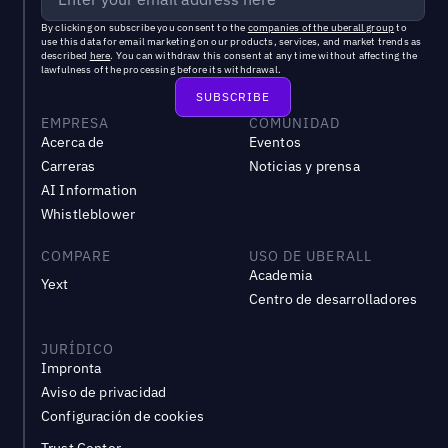
By clicking on subscribe you consent to the
companies of the uberall group
to
use this data for email marketing on our products, services, and market trends as
described
here
. You can withdraw this consent at any time without affecting the
lawfulness of the processing before its withdrawal.
EMPRESA
COMUNIDAD
Acerca de
Eventos
Carreras
Noticias y prensa
AI Information
Whistleblower
COMPARE
USO DE UBERALL
Academia
Yext
Centro de desarrolladores
JURÍDICO
Impronta
Aviso de privacidad
Configuración de cookies
Trust Center