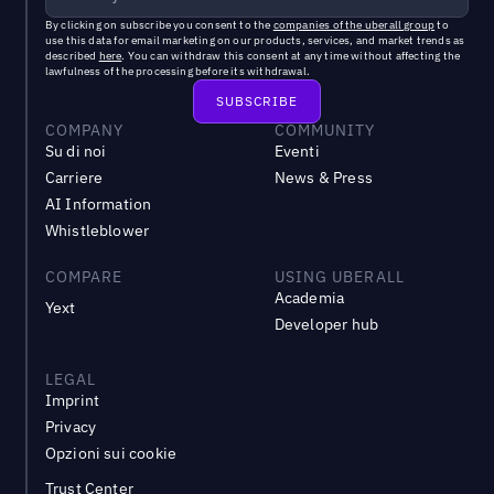
By clicking on subscribe you consent to the
companies of the uberall group
to
use this data for email marketing on our products, services, and market trends as
described
here
. You can withdraw this consent at any time without affecting the
lawfulness of the processing before its withdrawal.
COMPANY
COMMUNITY
Su di noi
Eventi
Carriere
News & Press
AI Information
Whistleblower
COMPARE
USING UBERALL
Academia
Yext
Developer hub
LEGAL
Imprint
Privacy
Opzioni sui cookie
Trust Center