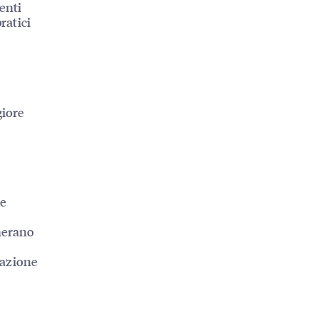
enti
ratici
giore
re
nerano
cazione