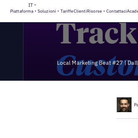
>
Local Marketing Beat
Local Marketing Beat #27 | Dalla sco
IT
Piattaforma
Soluzioni
Tariffe
Clienti
Risorse
Contattaci
Acad
Local Marketing Beat #27 | Dalla
P