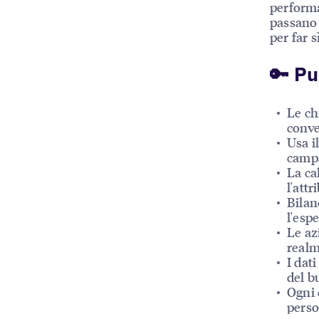
performa
passano 
per far 
🔑 Pu
Le ch
conve
Usa i
campa
La cal
l'att
Bilan
l'esp
Le az
realm
I dat
del b
Ogni 
perso