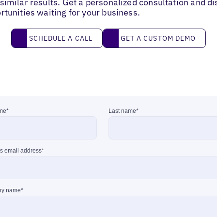
similar results. Get a personalized consultation and d
rtunities waiting for your business.
Schedule a call
Get a custom demo
SCHEDULE A CALL
GET A CUSTOM DEMO