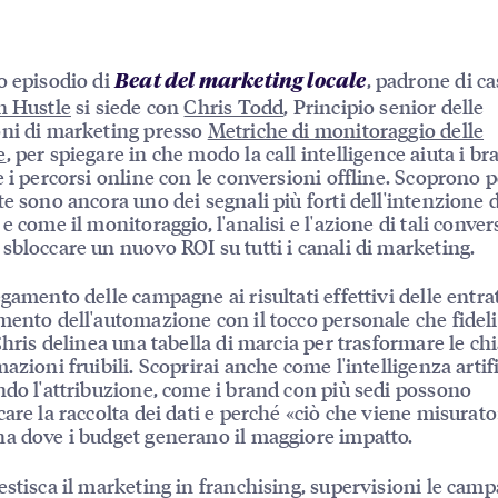
o episodio di
, padrone di ca
Beat del marketing locale
n Hustle
si siede con
Chris Todd
, Principio senior delle
ni di marketing presso
Metriche di monitoraggio delle
e
, per spiegare in che modo la call intelligence aiuta i br
e i percorsi online con le conversioni offline. Scoprono p
te sono ancora uno dei segnali più forti dell'intenzione d
e come il monitoraggio, l'analisi e l'azione di tali conve
sbloccare un nuovo ROI su tutti i canali di marketing.
egamento delle campagne ai risultati effettivi delle entrat
mento dell'automazione con il tocco personale che fideli
 Chris delinea una tabella di marcia per trasformare le c
azioni fruibili. Scoprirai anche come l'intelligenza artifi
ndo l'attribuzione, come i brand con più sedi possono
care la raccolta dei dati e perché «ciò che viene misurato
a dove i budget generano il maggiore impatto.
estisca il marketing in franchising, supervisioni le cam