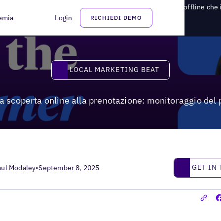
perta online alla prenotazione: monitoraggio del percorso offline che 
emia
Login
RICHIEDI DEMO
Local Marketing Beat
LOCAL MARKETING BEAT
 scoperta online alla prenotazione: monitoraggio del p
Get in touc
GET IN
aul Modaley
•
September 8, 2025