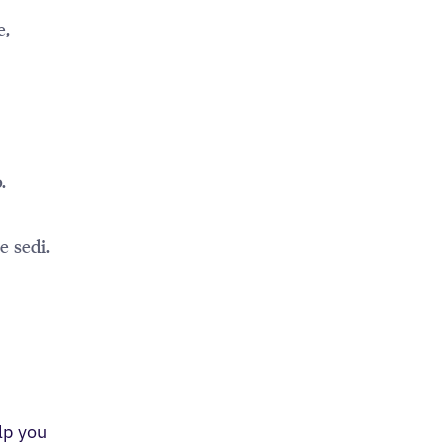
e,
.
e sedi.
lp you