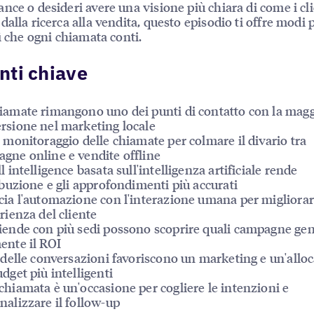
nce o desideri avere una visione più chiara di come i cli
dalla ricerca alla vendita, questo episodio ti offre modi p
sì che ogni chiamata conti.
nti chiave
iamate rimangono uno dei punti di contatto con la mag
rsione nel marketing locale
l monitoraggio delle chiamate per colmare il divario tra
gne online e vendite offline
l intelligence basata sull'intelligenza artificiale rende
ribuzione e gli approfondimenti più accurati
cia l'automazione con l'interazione umana per migliora
erienza del cliente
iende con più sedi possono scoprire quali campagne ge
ente il ROI
i delle conversazioni favoriscono un marketing e un'allo
udget più intelligenti
chiamata è un'occasione per cogliere le intenzioni e
nalizzare il follow-up