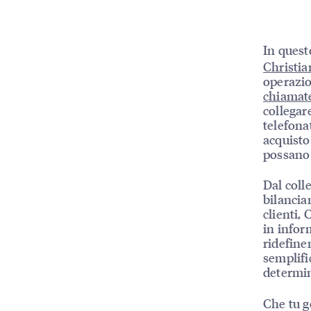
In quest
Christia
operazio
chiamat
collegar
telefona
acquisto 
possano 
Dal coll
bilancia
clienti,
in inform
ridefine
semplifi
determin
Che tu g