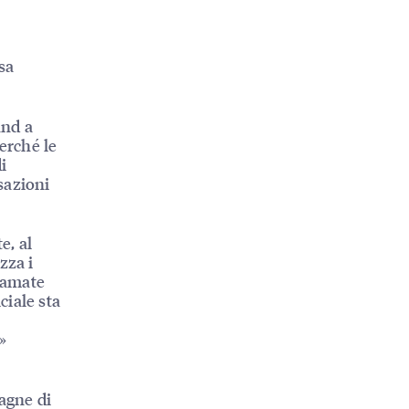
sa
and a
erché le
i
rsazioni
e, al
zza i
hiamate
ciale sta
»
pagne di