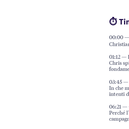
⏱ Ti
00:00 —
Christia
01:12 — 
Chris sp
fondamen
03:45 — 
In che m
intenti 
06:21 — 
Perché l
campagn