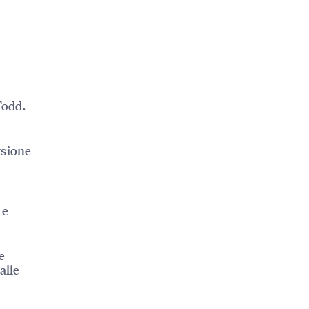
Todd.
rsione
 e
e
alle