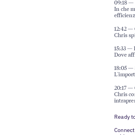
09:18 — I
In che m
efficienz
12:42 — 
Chris sp
15:33 — 
Dove aff
18:05 — 
L'importa
20:17 — 
Chris co
intrapre
Ready t
Connect 