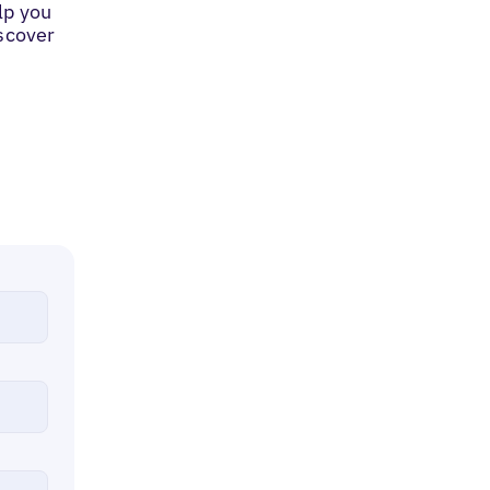
lp you
iscover