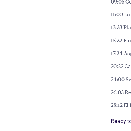
09:05 C
11:00 La
13:33 Pl
15:32 Fu
17:24 As
20:22 Ca
24:00 Se
26:03 R
28:12 El
Ready t