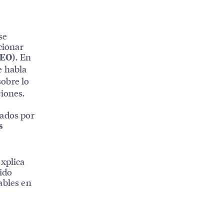
se
cionar
. En
GEO)
e habla
sobre lo
ciones.
ados por
s
explica
ido
ables en