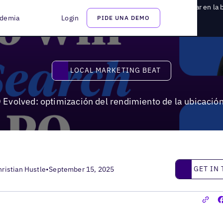
volved: optimización del rendimiento de la ubicación para ganar en la
demia
Login
PIDE UNA DEMO
Local Marketing Beat
LOCAL MARKETING BEAT
 Evolved: optimización del rendimiento de la ubicació
Get in touc
GET IN
hristian Hustle
•
September 15, 2025