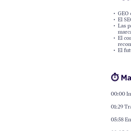
GEO e
El SE
Las p
marca
El co
recom
El fu
⏱ Ma
00:00 In
01:29 T
05:58 E