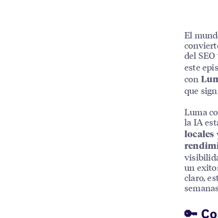
El mundo
conviert
del SEO 
este epi
con
Lum
que sign
Luma co
la IA es
locales
rendimi
visibili
un exito
claro, e
semanas
🔑 Co