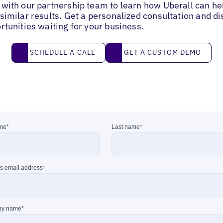
with our partnership team to learn how Uberall can he
similar results. Get a personalized consultation and d
rtunities waiting for your business.
Schedule a call
Get a custom demo
SCHEDULE A CALL
GET A CUSTOM DEMO