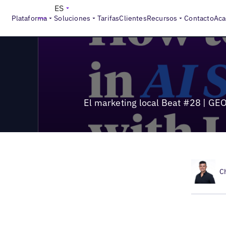
>
Local Marketing Beat
El marketing local Beat #28 | GEO E
ES
Plataforma
Soluciones
Tarifas
Clientes
Recursos
Contacto
Aca
El marketing local Beat #28 | GEO
C