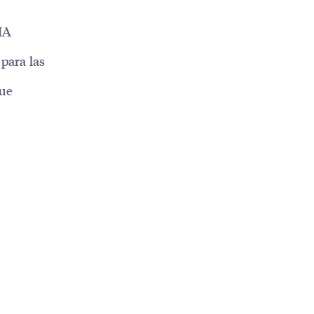
 IA
para las
que