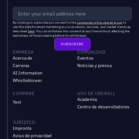
By clicking on subscribe you consent to the
companies of the uberall group
to
use this data for email marketing on our products, services, and market trends as
described
here
. You can withdraw this consent at any time without affecting the
lawfulness of the processing before its withdrawal.
EMPRESA
COMUNIDAD
Acerca de
Eventos
Carreras
Noticias y prensa
AI Information
Whistleblower
COMPARE
USO DE UBERALL
Academia
Yext
Centro de desarrolladores
JURÍDICO
Impronta
Aviso de privacidad