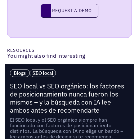
Request a demo
REQUEST A DEMO
RESOURCES
You might also find interesting
Blogs
SEO local
SEO local vs SEO orgánico: los factores
de posicionamiento nunca fueron los
mismos – y la búsqueda con IA lee
ambos antes de recomendarte
El SEO local y el SEO orgánico siempre han
funcionado con factores de posicionamiento
distintos. La búsqueda con IA no elige un bando –
lee ambos antes de decidir si te recomienda.