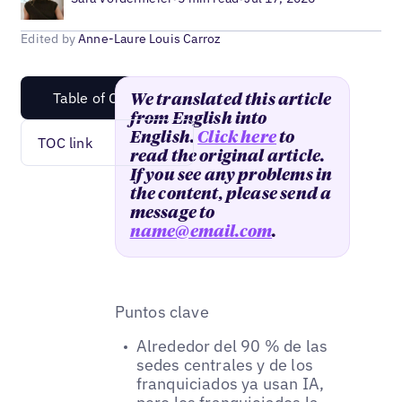
Edited by
Anne-Laure Louis Carroz
Table of Content
We translated this article
from English into
English.
Click here
to
TOC link
read the original article.
If you see any problems in
the content, please send a
message to
name@email.com
.
Puntos clave
Alrededor del 90 % de las
sedes centrales y de los
franquiciados ya usan IA,