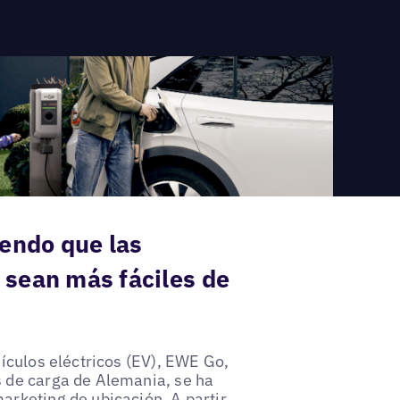
endo que las
 sean más fáciles de
hículos eléctricos (EV), EWE Go,
s de carga de Alemania, se ha
arketing de ubicación. A partir