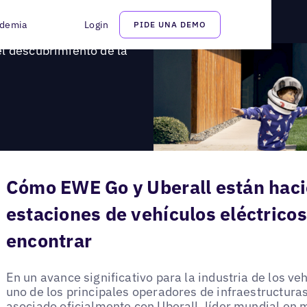
n el descubrimiento de la carga de vehículos eléctricos
demia
Login
PIDE UNA DEMO
l descubrimiento de la
Cómo EWE Go y Uberall están haci
estaciones de vehículos eléctricos
encontrar
En un avance significativo para la industria de los ve
uno de los principales operadores de infraestructura
asociado oficialmente con Uberall, líder mundial en m