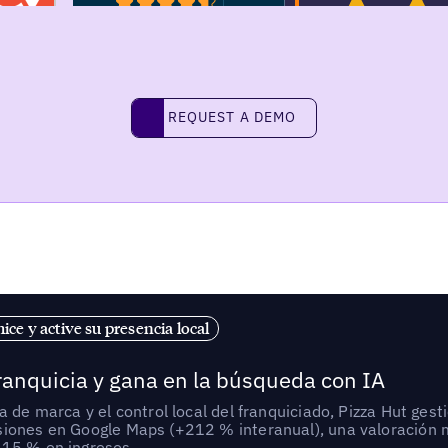
REQUEST A DEMO
request a demo
ice y active su presencia local
franquicia y gana en la búsqueda con IA
a de marca y el control local del franquiciado, Pizza Hut ge
siones en Google Maps (+212 % interanual), una valoración m
+15 % en ingresos.