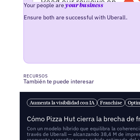
Your people are
your business
Ensure both are successful with Uberall.
RECURSOS
También te puede interesar
Aumenta la visibilidad con IA
Franchise
Optim
Cómo Pizza Hut cierra la brecha de 
Con un modelo híbrido que equilibra la coherenci
través de Uberall — alcanzando 38,4 M de impre
respuesta a reseñas y una subida estimada del 