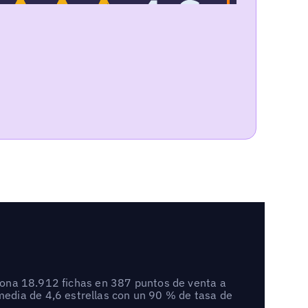
stiona 18.912 fichas en 387 puntos de venta a
edia de 4,6 estrellas con un 90 % de tasa de