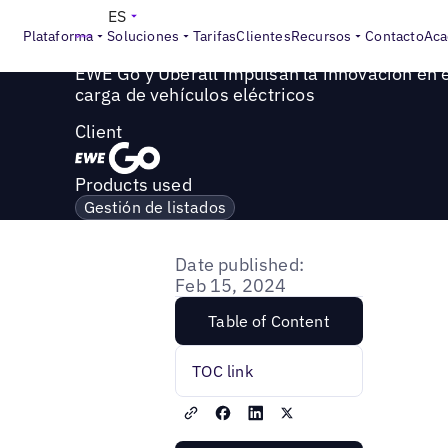
Success Story
>
EWE Go y Uberall impulsan la innovación e
ES
Plataforma
Soluciones
Tarifas
Clientes
Recursos
Contacto
Aca
EWE Go y Uberall impulsan la innovación en e
carga de vehículos eléctricos
Client
Products used
Gestión de listados
Date published:
Feb 15, 2024
Table of Content
TOC link