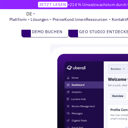
JETZT LESEN
+214 % Umsatzwachstum durch lo
DIE PLATTFORM FÜR STANDORT MARKETING
DE
Werde zur Marke, die Kund:innen
überall zu
Plattform
Lösungen
Preise
Kund:innen
Ressourcen
Kontakt
Mach deine Standorte zur Top-Wahl in KI und
2
Demo buchen
GEO STUDIO ENTDECK
DEMO BUCHEN
GEO STUDIO ENTDECK