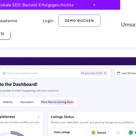
kale SEO: Barceló Erfolgsgeschichte
Ankündigungsba
wählen
erst
Akademie
Login
DEMO BUCHEN
 lokaler Suche. Gewinne Besuche, Vertrauen und Umsa
EN
EN