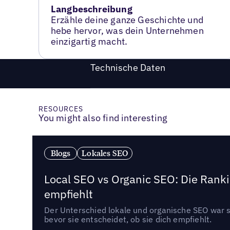
Langbeschreibung
Erzähle deine ganze Geschichte und
hebe hervor, was dein Unternehmen
einzigartig macht.
Technische Daten
RESOURCES
You might also find interesting
Blogs
Lokales SEO
Local SEO vs Organic SEO: Die Ranki
empfiehlt
Der Unterschied lokale und organische SEO war sc
bevor sie entscheidet, ob sie dich empfiehlt.