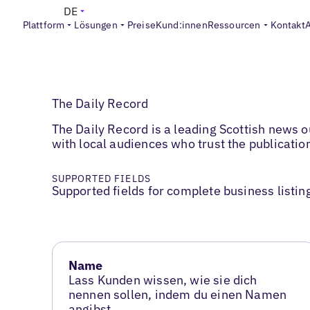
DE
Plattform
Lösungen
Preise
Kund:innen
Ressourcen
Kontakt
The Daily Record
The Daily Record is a leading Scottish news ou
with local audiences who trust the publication
SUPPORTED FIELDS
Supported fields for complete business listin
Name
Lass Kunden wissen, wie sie dich
nennen sollen, indem du einen Namen
angibst.