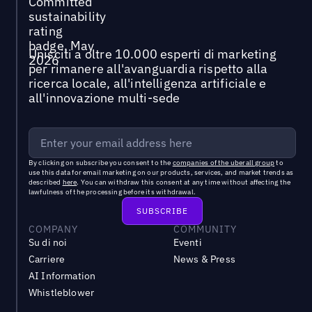
Unisciti a oltre 10.000 esperti di marketing
per rimanere all'avanguardia rispetto alla
ricerca locale, all'intelligenza artificiale e
all'innovazione multi-sede
By clicking on subscribe you consent to the
companies of the uberall group
to
use this data for email marketing on our products, services, and market trends as
described
here
. You can withdraw this consent at any time without affecting the
lawfulness of the processing before its withdrawal.
COMPANY
COMMUNITY
Su di noi
Eventi
Carriere
News & Press
AI Information
Whistleblower