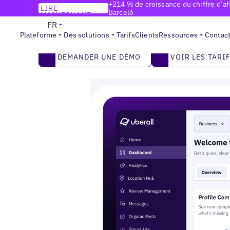
+214 % de croissance du chiffre d’aff
LIRE
Barceló
MAINTENANT
PLATEFORME DE MARKETING LOCAL
FR
Devenez la marque que les clients
choisissen
Plateforme
Des solutions
Tarifs
Clients
Ressources
Contac
De la recherche locale à l’IA, faites de vos é
2
Demander une démo
Voir les tarifs
DEMANDER UNE DÉMO
VOIR LES TARI