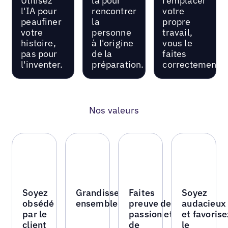
Utilisez
là pour
remplacer
l'IA pour
rencontrer
votre
peaufiner
la
propre
votre
personne
travail,
histoire,
à l'origine
vous le
pas pour
de la
faites
l'inventer.
préparation.
correctement.
Nos valeurs
Soyez
Grandissez
Faites
Soyez
obsédé
ensemble
preuve de
audacieux
par le
passion et
et favorise
client
de
le