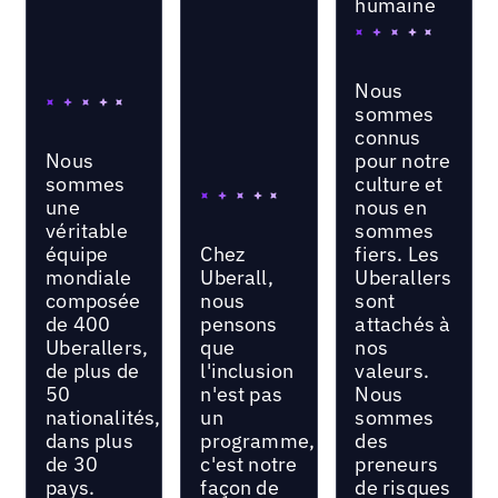
humaine
Nous
sommes
connus
Nous
pour notre
sommes
culture et
une
nous en
véritable
sommes
équipe
Chez
fiers. Les
mondiale
Uberall,
Uberallers
composée
nous
sont
de 400
pensons
attachés à
Uberallers,
que
nos
de plus de
l'inclusion
valeurs.
50
n'est pas
Nous
nationalités,
un
sommes
dans plus
programme,
des
de 30
c'est notre
preneurs
pays.
façon de
de risques