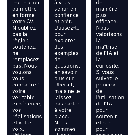
rechercher
à vous
de
ou mettre
sentir en
manière
en forme
confiance
plus
votre CV.
et prêt.
efficace.
N'oubliez
Utilisez-le
Nous
pas la
pour
valorisons
règle :
explorer
la
soutenez,
des
maîtrise
ne
exemples
de l'IA et
remplacez
de
la
pas. Nous
questions,
curiosité.
voulons
en savoir
Si vous
vous
plus sur
suivez le
connaître :
Uberall,
principe
votre
mais ne le
de
véritable
laissez
l'utilisation
expérience,
pas parler
de l'IA
vos
à votre
pour
réalisations
place.
soutenir
et votre
Nous
et non
voix.
sommes
pour