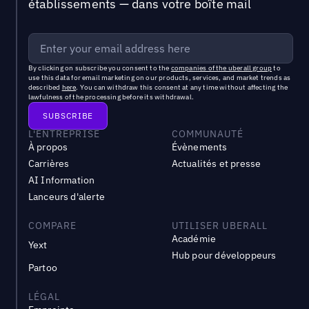
établissements — dans votre boîte mail
By clicking on subscribe you consent to the
companies of the uberall group
to
use this data for email marketing on our products, services, and market trends as
described
here
. You can withdraw this consent at any time without affecting the
lawfulness of the processing before its withdrawal.
L'ENTREPRISE
COMMUNAUTÉ
À propos
Évènements
Carrières
Actualités et presse
AI Information
Lanceurs d'alerte
COMPARE
UTILISER UBERALL
Académie
Yext
Hub pour développeurs
Partoo
LÉGAL