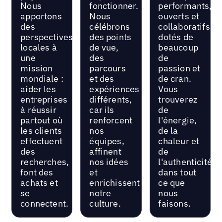
Nous
fonctionner.
performants,
apportons
Nous
ouverts et
des
célébrons
collaboratifs,
perspectives
des points
dotés de
locales à
de vue,
beaucoup
une
des
de
mission
parcours
passion et
mondiale :
et des
de cran.
aider les
expériences
Vous
entreprises
différents,
trouverez
à réussir
car ils
de
partout où
renforcent
l'énergie,
les clients
nos
de la
effectuent
équipes,
chaleur et
des
affinent
de
recherches,
nos idées
l'authenticité
font des
et
dans tout
achats et
enrichissent
ce que
se
notre
nous
connectent.
culture.
faisons.