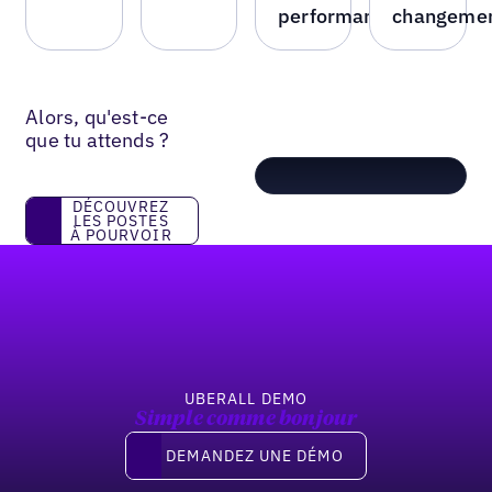
performance
changeme
Alors, qu'est-ce
que tu attends ?
Découvrez les postes à pourvoir
DÉCOUVREZ
LES POSTES
À POURVOIR
Pied de page
UBERALL DEMO
Simple comme bonjour
Demandez une démo
DEMANDEZ UNE DÉMO