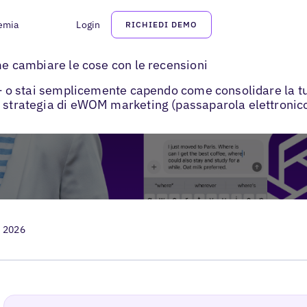
emia
Login
RICHIEDI DEMO
>
nti
eWOM marketing e recensioni
ome cambiare le cose con le recensioni
A — o stai semplicemente capendo come consolidare la tu
 strategia di eWOM marketing (passaparola elettronico)
, 2026