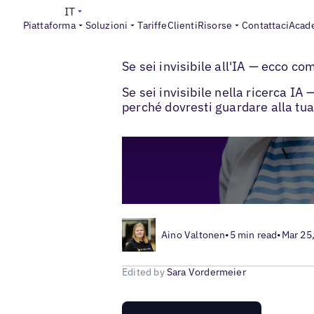
IT
Piattaforma
Soluzioni
Tariffe
Clienti
Risorse
Contattaci
Acad
>
Blogs
Gestione delle recensioni dei clie
Se sei invisibile all'IA — ecco c
Se sei invisibile nella ricerca I
perché dovresti guardare alla tua
Aino Valtonen
•
5 min read
•
Mar 25
Edited by
Sara Vordermeier