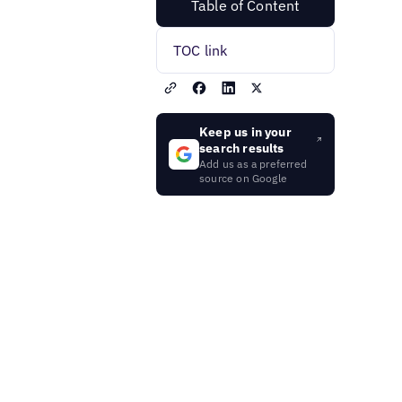
Table of Content
TOC link
Keep us in your
search results
Add us as a preferred
source on Google