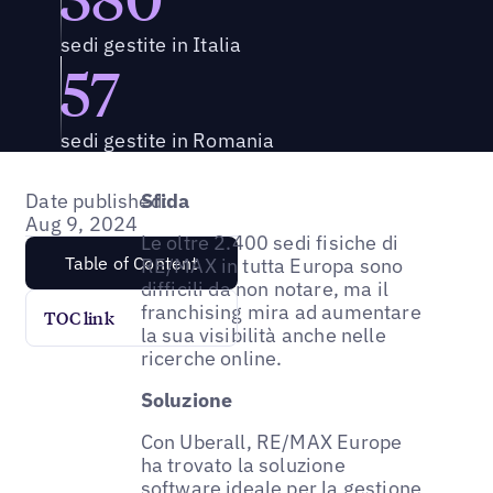
sedi gestite in Italia
57
sedi gestite in Romania
Date published:
Sfida
Aug 9, 2024
Le oltre 2.400 sedi fisiche di
Table of Content
RE/MAX in tutta Europa sono
difficili da non notare, ma il
franchising mira ad aumentare
TOC link
la sua visibilità anche nelle
ricerche online.
Soluzione
Con Uberall, RE/MAX Europe
ha trovato la soluzione
software ideale per la gestione