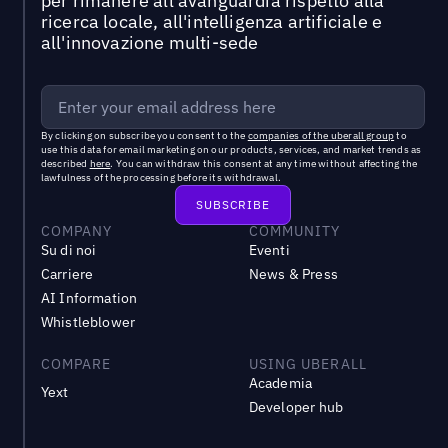
per rimanere all'avanguardia rispetto alla
ricerca locale, all'intelligenza artificiale e
all'innovazione multi-sede
By clicking on subscribe you consent to the
companies of the uberall group
to
use this data for email marketing on our products, services, and market trends as
described
here
. You can withdraw this consent at any time without affecting the
lawfulness of the processing before its withdrawal.
COMPANY
COMMUNITY
Su di noi
Eventi
Carriere
News & Press
AI Information
Whistleblower
COMPARE
USING UBERALL
Academia
Yext
Developer hub