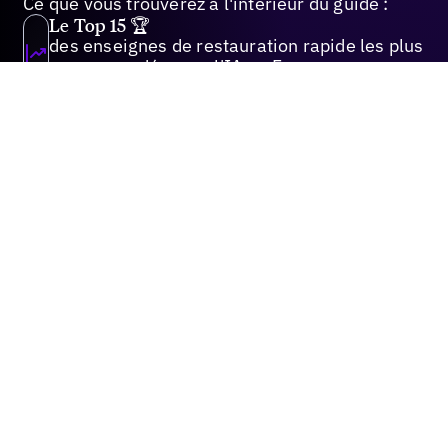
Ce que vous trouverez à l'intérieur du guide :
Le Top 15 🏆
des enseignes de restauration rapide les plus
recommandées par l'IA en France.
Découvrez comment des outsiders
bousculent les leaders historiques du
marché.
L'analyse sémantique
décryptage des 6 types d'avis valorisés par
l’IA et la vérité sur les 70 % d'avis clients
laissés sans réponse par l'industrie
Le plan tactique en 90 jours
pour orchestrer votre stratégie avant les
pics de commande de l'été
La recherche sur les
moteurs IA révolutionne
le marketing local en