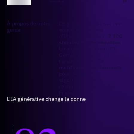
À propos de notre
Ce guide s'appuie sur une
guide
enquête exclusive
d'Uberall basée sur
2 100
simulations de requêtes
localisées sur ChatGPT,
Gemini et Claude, et
l'analyse de
6 271
mentions de restaurants
pour décoder les
algorithmes de la
restauration rapide en
France.
L'IA générative change la donne