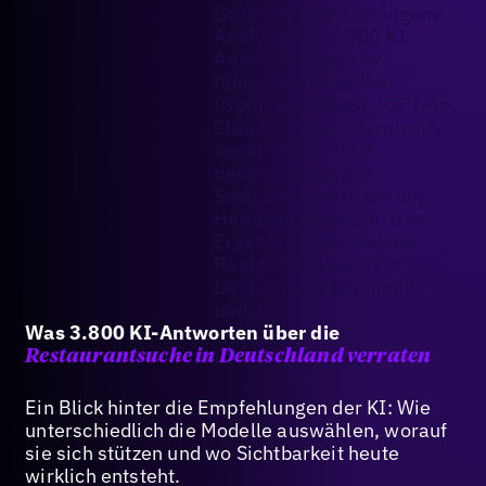
Grundlage ist eine eigene
Analyse von 3.800 KI-
Antworten aus vier
führenden Modellen
(Gemini 2.5 Flash, GPT-4o,
Claude Sonnet, Perplexity
sonar-pro) auf 19
deutschsprachige
Suchanfragen in Berlin,
Hamburg und Köln. Das
Ergebnis zeigt, welche
Restaurants die KI in
Deutschland empfiehlt –
und warum.
Was 3.800 KI-Antworten über die
Restaurantsuche in Deutschland verraten
Ein Blick hinter die Empfehlungen der KI: Wie
unterschiedlich die Modelle auswählen, worauf
sie sich stützen und wo Sichtbarkeit heute
wirklich entsteht.