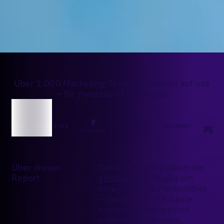
Über 1.000 Marketing-Teams vertrauen auf uns
– für messbare Ergebnisse
Über diesen
Dieser Report ergänzt die
Report
globale QSR-Studie
um
eine deutsche Perspektive
– denn deutsche Gäste
suchen, bewerten und
entscheiden anders.