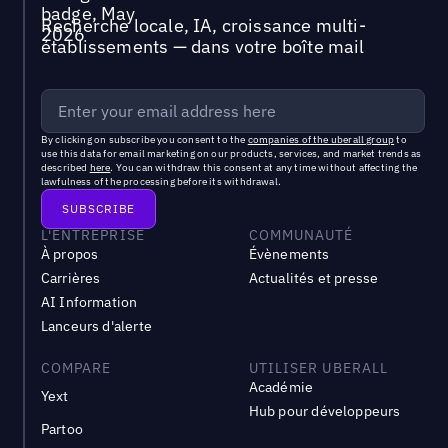
Recherche locale, IA, croissance multi-
établissements — dans votre boîte mail
By clicking on subscribe you consent to the
companies of the uberall group
to
use this data for email marketing on our products, services, and market trends as
described
here
. You can withdraw this consent at any time without affecting the
lawfulness of the processing before its withdrawal.
L'ENTREPRISE
COMMUNAUTÉ
À propos
Évènements
Carrières
Actualités et presse
AI Information
Lanceurs d'alerte
COMPARE
UTILISER UBERALL
Académie
Yext
Hub pour développeurs
Partoo