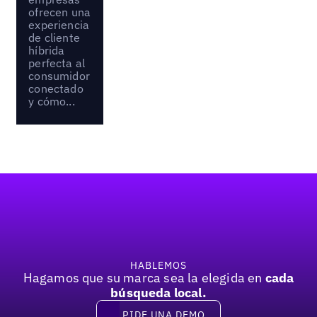
ofrecen una
experiencia
de cliente
híbrida
perfecta al
consumidor
conectado
y cómo...
Pie de página
HABLEMOS
Hagamos que su marca sea la elegida en
cada
búsqueda local.
PIDE UNA DEMO