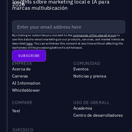
Insights sobre marketing local e IA para
marcas multiubicación
By clicking on subscribe you consent to the
companies of the uberall group
to
use this data for email marketing on our products, services, and market trends as
described
here
. You can withdraw this consent at any time without affecting the
lawfulness of the processing before its withdrawal.
EMPRESA
COMUNIDAD
Acerca de
Eventos
Carreras
Noticias y prensa
AI Information
Whistleblower
COMPARE
USO DE UBERALL
Academia
Yext
Centro de desarrolladores
JURÍDICO