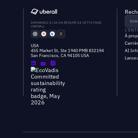
Reche
DEMANDEZ À L'IA UN RÉSUMÉ DE CETTE PAGE
UBERALL
L'EN
À prop
Carriè
USA
455 Market St, Ste 1940 PMB 832194
AI Inf
San Francisco, CA 94105 USA
Lanceu