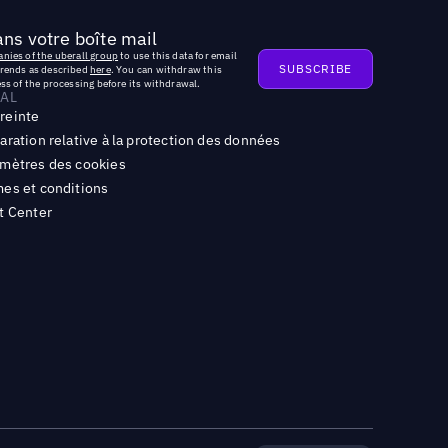
ns votre boîte mail
nies of the uberall group
to use this data for email
trends as described
here
. You can withdraw this
ss of the processing before its withdrawal.
AL
reinte
aration relative à la protection des données
mètres des cookies
es et conditions
t Center