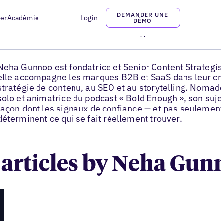
DEMANDER UNE
ter
Acadèmie
Login
Neha Gunnoo
DÉMO
Fondatrice et Senior Content Strategist
Neha Gunnoo est fondatrice et Senior Content Strategi
elle accompagne les marques B2B et SaaS dans leur cr
stratégie de contenu, au SEO et au storytelling. Nomad
solo et animatrice du podcast « Bold Enough », son suje
façon dont les signaux de confiance — et pas seulemen
déterminent ce qui se fait réellement trouver.
 articles by Neha Gu