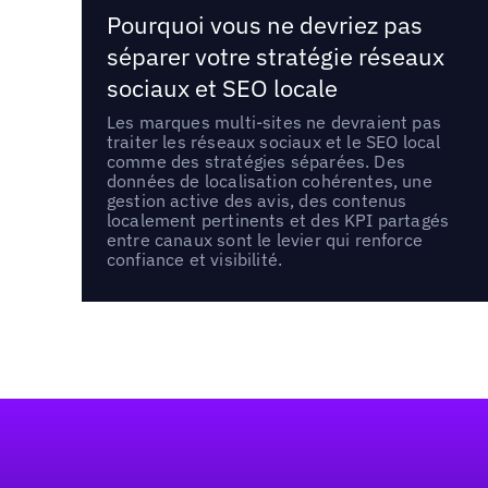
Pourquoi vous ne devriez pas
séparer votre stratégie réseaux
sociaux et SEO locale
Les marques multi-sites ne devraient pas
traiter les réseaux sociaux et le SEO local
comme des stratégies séparées. Des
données de localisation cohérentes, une
gestion active des avis, des contenus
localement pertinents et des KPI partagés
entre canaux sont le levier qui renforce
confiance et visibilité.
Pied de page