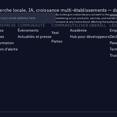
rche locale, IA, croissance multi-établissements — da
By clicking on subscribe you consent to the
compa
marketing on our products, services, and market 
consent at any time without affecting the lawfulne
TREPRISE
COMMUNAUTÉ
COMPARE
UTILISER UBERALL
LÉG
os
Évènements
Académie
Emp
Yext
res
Actualités et presse
Hub pour développeurs
Décl
Partoo
ormation
Para
rs d'alerte
Term
Trus