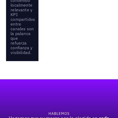
contenido
localmente
relevante y
KPI
compartidos
entre
canales son
la palanca
que
refuerza
confianza y
visibilidad.
Pie de página
HABLEMOS