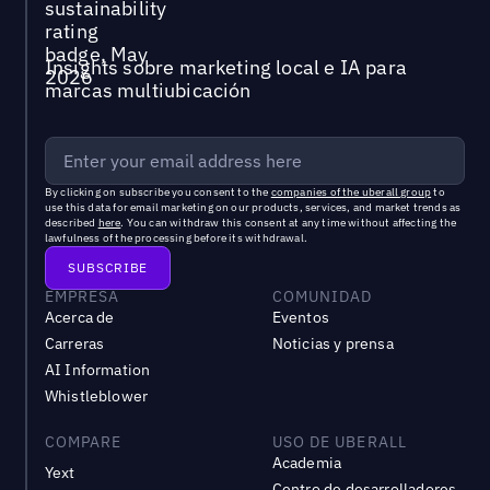
Insights sobre marketing local e IA para
marcas multiubicación
By clicking on subscribe you consent to the
companies of the uberall group
to
use this data for email marketing on our products, services, and market trends as
described
here
. You can withdraw this consent at any time without affecting the
lawfulness of the processing before its withdrawal.
EMPRESA
COMUNIDAD
Acerca de
Eventos
Carreras
Noticias y prensa
AI Information
Whistleblower
COMPARE
USO DE UBERALL
Academia
Yext
Centro de desarrolladores