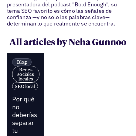
presentadora del podcast "Bold Enough", su
tema SEO favorito es cómo las señales de
confianza —y no solo las palabras clave—
determinan lo que realmente se encuentra.
All articles by Neha Gunnoo
Blog
Redes
sociales
locales
SEO local
Por qué
no
deberías
separar
tu