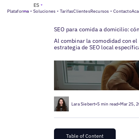
ES
Plataforma
Soluciones
Tarifas
Clientes
Recursos
Contacto
Aca
>
>
Blogs
SEO local
SEO for Food Delivery
SEO para comida a domicilio: có
Al combinar la comodidad con el 
estrategia de SEO local específic
Lara Siebert
•
5 min read
•
Mar 25, 
Table of Content