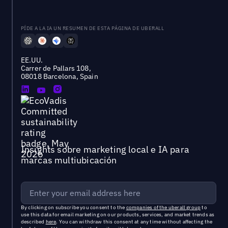
PÍDE A LA IA UN RESUMEN DE ESTA PÁGINA DE UBERALL
EE.UU.
Carrer de Pallars 108,
08018 Barcelona, Spain
Insights sobre marketing local e IA para
marcas multiubicación
By clicking on subscribe you consent to the
companies of the uberall group
to
use this data for email marketing on our products, services, and market trends as
described
here
. You can withdraw this consent at any time without affecting the