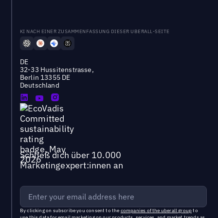
KI NACH EINER ZUSAMMENFASSUNG DIESER UBERALL-SEITE
DE
32-33 Hussitenstrasse,
Berlin 13355 DE
Deutschland
Schließ dich über 10.000
Marketingexpert:innen an
By clicking on subscribe you consent to the
companies of the uberall group
to
use this data for email marketing on our products, services, and market trends as