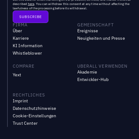
described
here
. You can withdraw this consent at any time without affecting the
lawfulness of the processing before its withdrawal.
FIRMA
GEMEINSCHAFT
Über
Ereignisse
Karriere
Neuigkeiten und Presse
KI Information
Whistleblower
COMPARE
UBERALL VERWENDEN
Akademie
Yext
Entwickler-Hub
RECHTLICHES
Imprint
Datenschutzhinweise
Cookie-Einstellungen
Trust Center