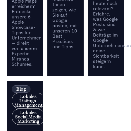
Apple Maps
heute noch
Ihnen
erreichen?
relevant?
zeigen, wie
Entdecke
Erfahre,
Sie auf
unsere 6
was Google
Google
Apple
Posts sind
posten, mit
Showcase-
& wie
unseren 10
Tipps für
Beiträge im
Best
Unternehmen
Google
Practices
— direkt
Unternehmenspro
und Tipps.
von unserer
deine
Expertin
Sichtbarkeit
Miranda
steigern
Schumes.
kann.
Blog
Lokales
Listings-
Management
Lokales
Social Media
Marketing