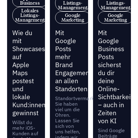
Business
Listings-
Listings-
Management
Management
Lokales
Listings-
Google
Google
Management
Marketing
Marketing
Wie du
Mit
Mit
mit
Google
Google
Showcases
Posts
Business
auf
mehr
Posts
Apple
Brand
sicherst
Maps
Engagement
du dir
postest
an allen
deine
und
Standorten
Online-
lokale
Sichtbarkeit
Standortvermarkter...
Kund:innen
Sie haben
– auch in
viel um die
gewinnst
Zeiten
Ohren.
von KI
Lassen Sie
Willst du
sich von
mehr iOS-
Sind Google
uns helfen,
Kunden auf
Beiträge
indem wir