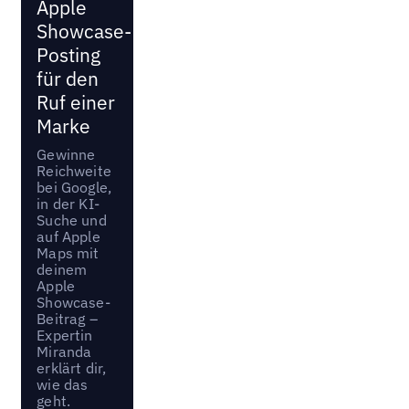
Apple
Showcase-
Posting
für den
Ruf einer
Marke
Gewinne
Reichweite
bei Google,
in der KI-
Suche und
auf Apple
Maps mit
deinem
Apple
Showcase-
Beitrag –
Expertin
Miranda
erklärt dir,
wie das
geht.