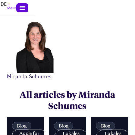
DE
Miranda Schumes
All articles by Miranda
Schumes
Blog
Blog
Blog
Apple for
Lokales
Lokales