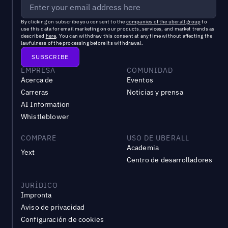
By clicking on subscribe you consent to the
companies of the uberall group
to
use this data for email marketing on our products, services, and market trends as
described
here
. You can withdraw this consent at any time without affecting the
lawfulness of the processing before its withdrawal.
EMPRESA
COMUNIDAD
Acerca de
Eventos
Carreras
Noticias y prensa
AI Information
Whistleblower
COMPARE
USO DE UBERALL
Academia
Yext
Centro de desarrolladores
JURÍDICO
Impronta
Aviso de privacidad
Configuración de cookies