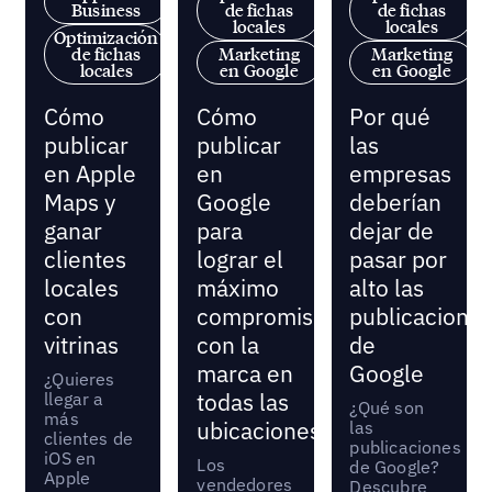
Business
de fichas
de fichas
locales
locales
Optimización
de fichas
Marketing
Marketing
locales
en Google
en Google
Cómo
Cómo
Por qué
publicar
publicar
las
en Apple
en
empresas
Maps y
Google
deberían
ganar
para
dejar de
clientes
lograr el
pasar por
locales
máximo
alto las
con
compromiso
publicacione
vitrinas
con la
de
marca en
Google
¿Quieres
llegar a
todas las
¿Qué son
más
ubicaciones
las
clientes de
publicaciones
iOS en
Los
de Google?
Apple
vendedores
Descubre