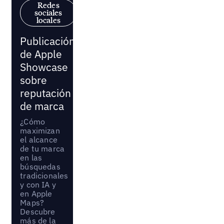
Redes
sociales
locales
Publicación
de Apple
Showcase
sobre
reputación
de marca
¿Cómo
maximizan
el alcance
de tu marca
en las
búsquedas
tradicionales
y con IA y
en Apple
Maps?
Descubre
más de la