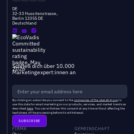
DE
32-33 Hussitenstrasse,
Berlin 13355 DE
Deutschland
Schließ dich über 10.000
Marketingexpert:innen an
By clicking on subscribe you consent to the
companies of the uberall group
to
use this data for email marketing on our products, services, and market trends as
described
here
. You can withdraw this consent at any time without affecting the
lawfulness of the processing before its withdrawal.
FIRMA
GEMEINSCHAFT