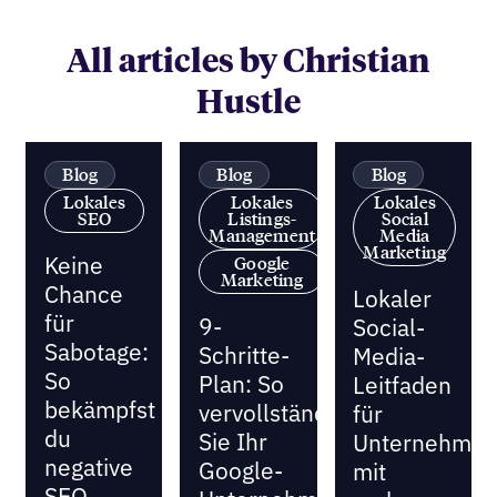
All articles by Christian
Hustle
Blog
Blog
Blog
Lokales
Lokales
Lokales
SEO
Listings-
Social
Management
Media
Marketing
Keine
Google
Marketing
Chance
Lokaler
für
9-
Social-
Sabotage:
Schritte-
Media-
So
Plan: So
Leitfaden
bekämpfst
vervollständigen
für
du
Sie Ihr
Unternehme
negative
Google-
mit
SEO