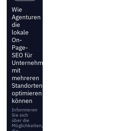
Wie
Agenturen
die
lokale
On-
Page-
SEO für
Unternehmen
mit
mehreren
Standorten
optimieren
können
Informieren
Sie sich
über die
Möglichkeiten,
die