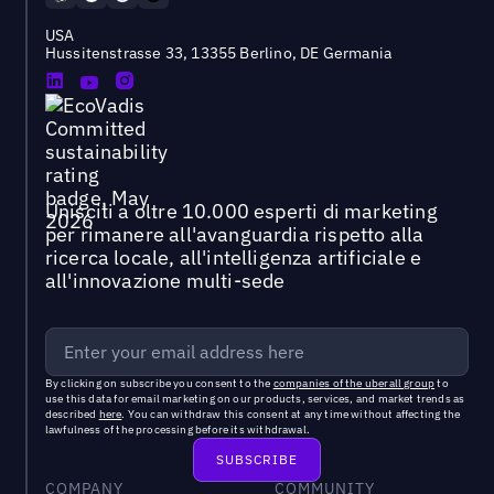
USA
Hussitenstrasse 33, 13355 Berlino, DE Germania
Unisciti a oltre 10.000 esperti di marketing
per rimanere all'avanguardia rispetto alla
ricerca locale, all'intelligenza artificiale e
all'innovazione multi-sede
By clicking on subscribe you consent to the
companies of the uberall group
to
use this data for email marketing on our products, services, and market trends as
described
here
. You can withdraw this consent at any time without affecting the
lawfulness of the processing before its withdrawal.
COMPANY
COMMUNITY