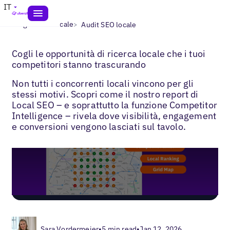
IT
>
>
Blogs
SEO locale
Audit SEO locale
Cogli le opportunità di ricerca locale che i tuoi
competitori stanno trascurando
Non tutti i concorrenti locali vincono per gli
stessi motivi. Scopri come il nostro report di
Local SEO – e soprattutto la funzione Competitor
Intelligence – rivela dove visibilità, engagement
e conversioni vengono lasciati sul tavolo.
Sara Vordermeier
•
5 min read
•
Jan 12, 2026