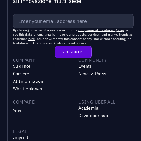
all'innovazione multi-sede
By clicking on subscribe you consent to the
companies of the uberall group
to
use this data for email marketing on our products, services, and market trends as
described
here
. You can withdraw this consent at any time without affecting the
lawfulness of the processing before its withdrawal.
COMPANY
COMMUNITY
Su di noi
Eventi
Carriere
News & Press
AI Information
Whistleblower
COMPARE
USING UBERALL
Academia
Yext
Developer hub
LEGAL
Imprint